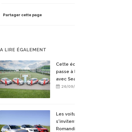
Partager cette page
A LIRE ÉGALEMENT
Cette équipe de foot
passe à la voiture GNV
avec Seat
26/09/2021
Les voitures GNV de Seat
s'invitent au Tour de
Romandie