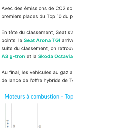
Avec des émissions de CO2 souvent inférieures à 100 g
premiers places du Top 10 du palmarès "Moteur à comb
En tête du classement, Seat s’accapare les trois premi
points, le
Seat Arona TGI
arrive en première place. Il e
suite du classement, on retrouve la
Polo TGI
et la
Eco 
A3 g-tron
et la
Skoda Octavia G-Tec
.
Au final, les véhicules au gaz affichent un meilleur bil
de lance de l’offre hybride de Toyota.