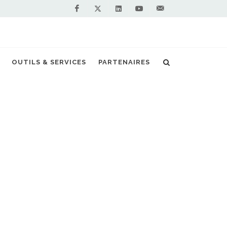
Facebook
Linkedin
Youtube
Contactez-
Twitter
nous !
V en tête du classement Ecomobiliste 2020
OUTILS & SERVICES
PARTENAIRES
S PARTENAIRES PREMIUM