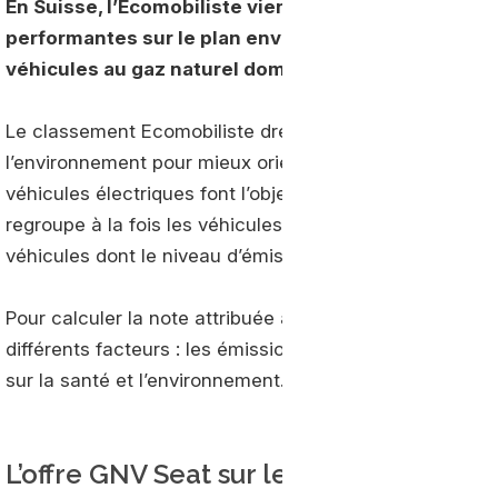
En Suisse, l
’Écomobiliste vient de publier la liste 2
performantes sur le plan environnemental.
Dans la
véhicules au gaz naturel dominent très largement 
Le classement Ecomobiliste dresse chaque année la lis
l’environnement pour mieux orienter les usagers dans le
véhicules électriques font l’objet d’un classement à p
regroupe à la fois les véhicules essence, diesel, hybri
véhicules dont le niveau d’émissions de CO2 est inféri
Pour calculer la note attribuée à chaque type de véhicu
différents facteurs : les émissions de CO2, les nuisanc
sur la santé et l’environnement.
L’offre GNV Seat sur le podium