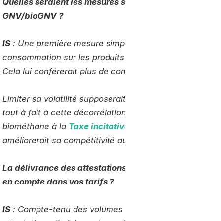
Quelles seraient les mesures susceptibles d’être prises
GNV/bioGNV ?
IS
: Une première mesure simple serait d’autoriser la ré
consommation sur les produits énergétiques (TICPE) pour
Cela lui conférerait plus de compétitivité.
Limiter sa volatilité supposerait de le décorréler des c
tout à fait à cette décorrélation, puisqu’il est produit lo
biométhane à la
Taxe incitative à l’utilisation d’énerg
améliorerait sa compétitivité aussi.
La délivrance des attestations d’origine a-t-elle un coû
en compte dans vos tarifs ?
IS
: Compte-tenu des volumes consommés par notre flott