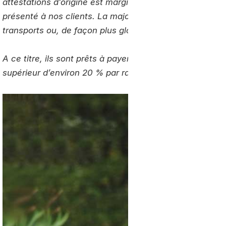
attestations d’origine est marginal, de quelques centim
présenté à nos clients. La majorité d’entre eux est en
transports ou, de façon plus globale, dans des démarc
A ce titre, ils sont prêts à payer un surcoût qui intègre
supérieur d’environ 20 % par rapport à un camion diese