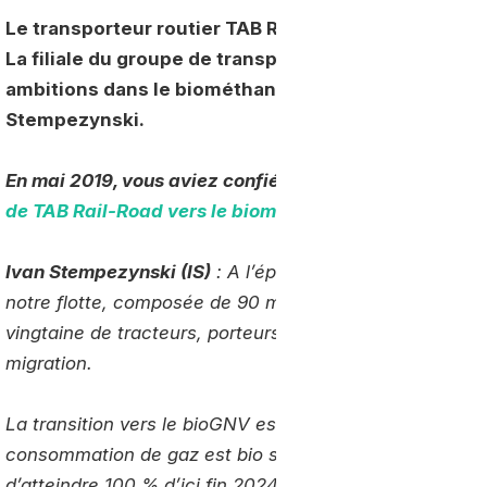
Le transporteur routier TAB Rail-Road
a amorcé sa tr
La filiale du groupe de transport combiné rail-rout
ambitions dans le biométhane. Une stratégie présen
Stempezynski.
En mai 2019, vous aviez confié à Gaz-Mobilite.fr l’obj
de TAB Rail-Road
vers le biométhane
, qu’en est-il au
Ivan Stempezynski (IS)
: A l’époque, 20 % du parc fon
notre flotte, composée de 90 moteurs, roulera avec ce
vingtaine de tracteurs, porteurs et camions remorques, 
migration.
La transition vers le bioGNV est progressive égalemen
consommation de gaz est bio sous attestations d’origin
d’atteindre 100 % d’ici fin 2024, sachant que nos fourn