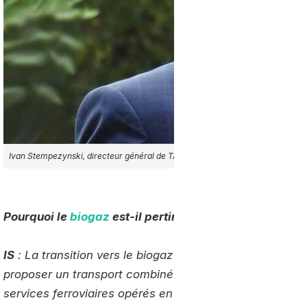
Ivan Stempezynski, directeur général de TAB Rail-Road, et président du Gr
Pourquoi le
biogaz
est-il pertinent dans le combiné ra
IS
: La transition vers le biogaz permet au groupe Open 
proposer un transport combiné longue distance durable,
services ferroviaires opérés en France par Open Modal, 