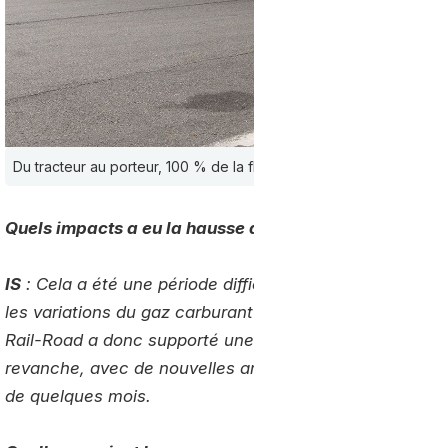
Du tracteur au porteur, 100 % de la flotte TAB Rail-Road roulera a
Quels impacts a eu la hausse du prix du gaz carburant
IS
: Cela a été une période difficile. Le pied de facture
les variations du gaz carburant à nos clients, était réc
Rail-Road a donc supporté une partie de la hausse. No
revanche, avec de nouvelles ambitions dans le biogaz, m
de quelques mois.