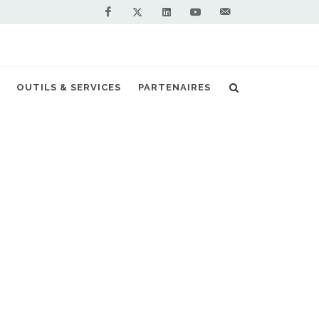
Facebook
Linkedin
Youtube
Contactez-
Twitter
nous !
 vers une flotte 100 % biogaz d'ici fin 2024
OUTILS & SERVICES
PARTENAIRES
S PARTENAIRES PREMIUM