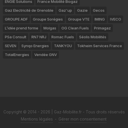
ENGIE Solutions
France Mobilité Biogaz
Gaz Electricité de Grenoble
Gaz'up
Gazie
Gecos
GROUPE ADF
Groupe Sorégies
Groupe VTE
IMING
IVECO
L’idée prend forme
Molgas
OG Clean Fuels
Primagaz
PSa Consult
RN7 NRJ
Romac Fuels
Séolis Mobilités
SEVEN
Synqo Energies
TANKYOU
Tokheim Services France
TotalEnergies
Vendée GNV
Copyright © 2014 - 2026 | Gaz-Mobilite.fr - Tous droits réservés
Mentions légales
-
Gérer mon consentement