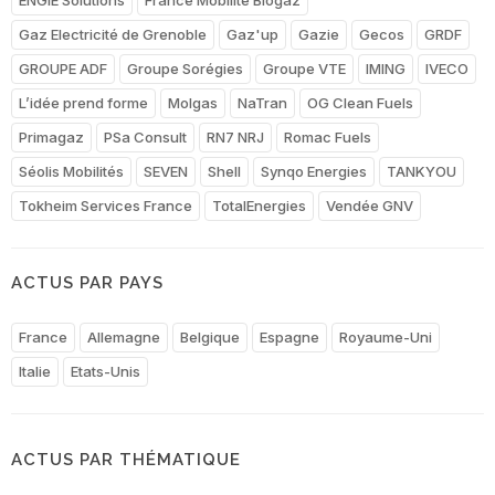
Gaz Electricité de Grenoble
Gaz'up
Gazie
Gecos
GRDF
GROUPE ADF
Groupe Sorégies
Groupe VTE
IMING
IVECO
L’idée prend forme
Molgas
NaTran
OG Clean Fuels
Primagaz
PSa Consult
RN7 NRJ
Romac Fuels
Séolis Mobilités
SEVEN
Shell
Synqo Energies
TANKYOU
Tokheim Services France
TotalEnergies
Vendée GNV
ACTUS PAR PAYS
France
Allemagne
Belgique
Espagne
Royaume-Uni
Italie
Etats-Unis
ACTUS PAR THÉMATIQUE