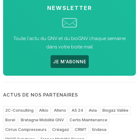
NEWSLETTER
Toute l'actu du GNV et du bioGNV chaque semaine
dans votre boite mail
JE M'ABONNE
ACTUS DE NOS PARTENAIRES
2C-Consulting
Alkio
Altens
AS 24
Avia
Biogaz Vallée
Borel
Bretagne Mobilité GNV
Certis Maintenance
Cirrus Compresseurs
Créagaz
CRMT
Endesa
ENGIE Solutions
France Mobilité Biogaz