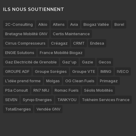
ILS NOUS SOUTIENNENT
2C-Consulting
Alkio
Altens
Avia
Biogaz Vallée
Borel
Bretagne Mobilité GNV
Certis Maintenance
Cirrus Compresseurs
Créagaz
CRMT
Endesa
ENGIE Solutions
France Mobilité Biogaz
Gaz Electricité de Grenoble
Gaz'up
Gazie
Gecos
GROUPE ADF
Groupe Sorégies
Groupe VTE
IMING
IVECO
L’idée prend forme
Molgas
OG Clean Fuels
Primagaz
PSa Consult
RN7 NRJ
Romac Fuels
Séolis Mobilités
SEVEN
Synqo Energies
TANKYOU
Tokheim Services France
TotalEnergies
Vendée GNV