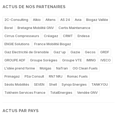
ACTUS DE NOS PARTENAIRES
2C-Consulting
Alkio
Altens
AS 24
Avia
Biogaz Vallée
Borel
Bretagne Mobilité GNV
Certis Maintenance
Cirrus Compresseurs
Créagaz
CRMT
Endesa
ENGIE Solutions
France Mobilité Biogaz
Gaz Electricité de Grenoble
Gaz'up
Gazie
Gecos
GRDF
GROUPE ADF
Groupe Sorégies
Groupe VTE
IMING
IVECO
L’idée prend forme
Molgas
NaTran
OG Clean Fuels
Primagaz
PSa Consult
RN7 NRJ
Romac Fuels
Séolis Mobilités
SEVEN
Shell
Synqo Energies
TANKYOU
Tokheim Services France
TotalEnergies
Vendée GNV
ACTUS PAR PAYS