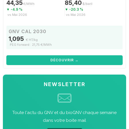
44,35
85,40
€/MWh
$/baril
▼ -4.9 %
▼ -20.3 %
vs Mai 2026
vs Mai 2026
GNV CAL 2030
1,095
€ HT/kg
PEG forward : 21,75 €/MWh
DÉCOUVRIR →
NEWSLETTER
Toute l'actu du GNV et du bioGNV chaque semaine
dans votre boite mail