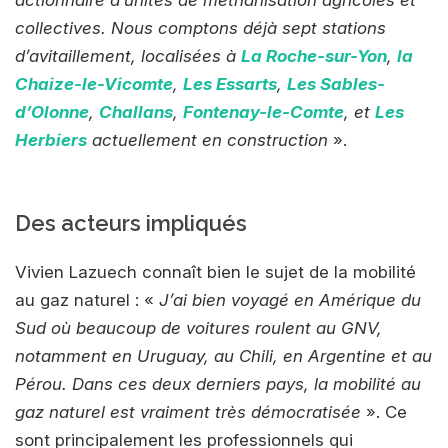
actionnaire d’unités de méthanisation agricoles et
collectives. Nous comptons déjà sept stations
d’avitaillement, localisées à
La Roche-sur-Yon
,
la
Chaize-le-Vicomte
,
Les Essarts
,
Les Sables-
d’Olonne
,
Challans
,
Fontenay-le-Comte
, et
Les
Herbiers
actuellement en construction
».
Des acteurs impliqués
Vivien Lazuech connaît bien le sujet de la mobilité
au gaz naturel : «
J’ai bien voyagé en Amérique du
Sud où beaucoup de voitures roulent au GNV,
notamment en Uruguay, au Chili, en Argentine et au
Pérou. Dans ces deux derniers pays, la mobilité au
gaz naturel est vraiment très démocratisée
». Ce
sont principalement les professionnels qui