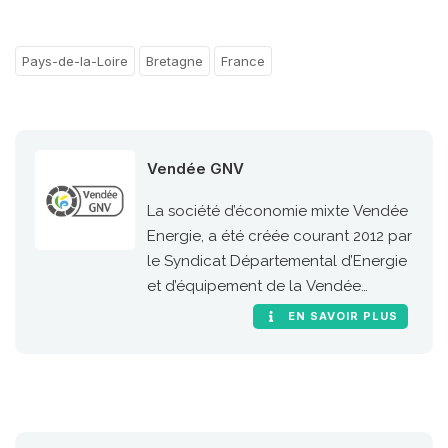
Pays-de-la-Loire
Bretagne
France
Vendée GNV
La société d’économie mixte Vendée
Energie, a été créée courant 2012 par
le Syndicat Départemental d’Energie
et d’équipement de la Vendée
(SyDEV), pour développer, construire
EN SAVOIR PLUS
et exploiter des installations de
production d’énergies renouvelables.