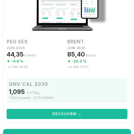
PEG EEX
BRENT
JUIN 2026
JUIN 2026
44,35
85,40
€/MWh
$/baril
▼ -4.9 %
▼ -20.3 %
vs Mai 2026
vs Mai 2026
GNV CAL 2030
1,095
€ HT/kg
PEG forward : 21,75 €/MWh
DÉCOUVRIR →