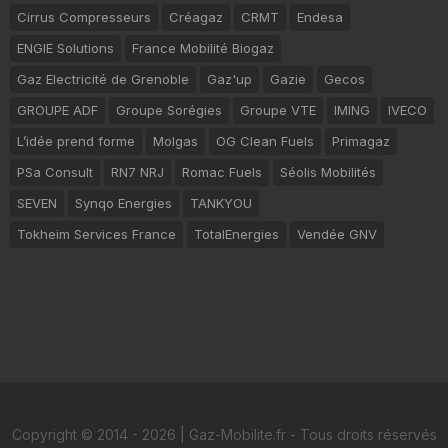
Cirrus Compresseurs
Créagaz
CRMT
Endesa
ENGIE Solutions
France Mobilité Biogaz
Gaz Electricité de Grenoble
Gaz'up
Gazie
Gecos
GROUPE ADF
Groupe Sorégies
Groupe VTE
IMING
IVECO
L’idée prend forme
Molgas
OG Clean Fuels
Primagaz
PSa Consult
RN7 NRJ
Romac Fuels
Séolis Mobilités
SEVEN
Synqo Energies
TANKYOU
Tokheim Services France
TotalEnergies
Vendée GNV
Copyright © 2014 - 2026 | Gaz-Mobilite.fr - Tous droits réservés