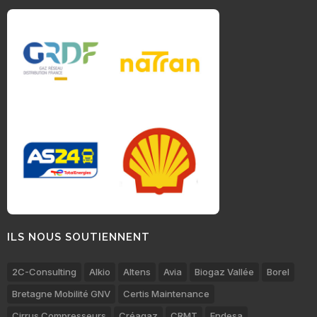
ILS NOUS SOUTIENNENT
2C-Consulting
Alkio
Altens
Avia
Biogaz Vallée
Borel
Bretagne Mobilité GNV
Certis Maintenance
Cirrus Compresseurs
Créagaz
CRMT
Endesa