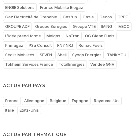
ENGIE Solutions
France Mobilité Biogaz
Gaz Electricité de Grenoble
Gaz'up
Gazie
Gecos
GRDF
GROUPE ADF
Groupe Sorégies
Groupe VTE
IMING
IVECO
L’idée prend forme
Molgas
NaTran
OG Clean Fuels
Primagaz
PSa Consult
RN7 NRJ
Romac Fuels
Séolis Mobilités
SEVEN
Shell
Synqo Energies
TANKYOU
Tokheim Services France
TotalEnergies
Vendée GNV
ACTUS PAR PAYS
France
Allemagne
Belgique
Espagne
Royaume-Uni
Italie
Etats-Unis
ACTUS PAR THÉMATIQUE