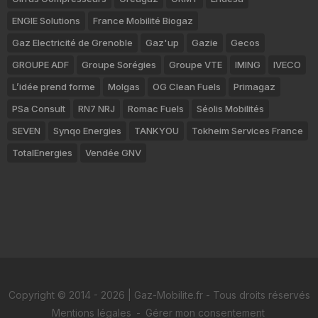
ENGIE Solutions
France Mobilité Biogaz
Gaz Electricité de Grenoble
Gaz'up
Gazie
Gecos
GROUPE ADF
Groupe Sorégies
Groupe VTE
IMING
IVECO
L’idée prend forme
Molgas
OG Clean Fuels
Primagaz
PSa Consult
RN7 NRJ
Romac Fuels
Séolis Mobilités
SEVEN
Synqo Energies
TANKYOU
Tokheim Services France
TotalEnergies
Vendée GNV
Copyright © 2014 - 2026 | Gaz-Mobilite.fr - Tous droits réservés
Mentions légales
-
Gérer mon consentement