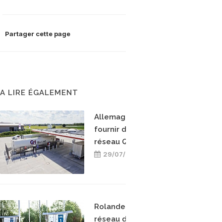
Partager cette page
A LIRE ÉGALEMENT
Allemagne : Uniper va
fournir du bioGNL au
réseau Q1 Energie
29/07/2026
Rolande étend son
réseau de stations