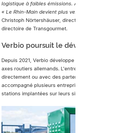
logistique à faibles émissions. Aujourd’hui, nous franch
« Le Rhin-Main devient plus vert », nous concrétisons 
Christoph Nörtershäuser, directeur Logistique, Constr
directoire de Transgourmet.
Verbio poursuit le développement de
Depuis 2021, Verbio développe un réseau de stations B
axes routiers allemands. L'entreprise indique disposer 
directement ou avec des partenaires. De nouvelles ouv
accompagné plusieurs entreprises, dont Heidelberg Mate
stations implantées sur leurs sites.