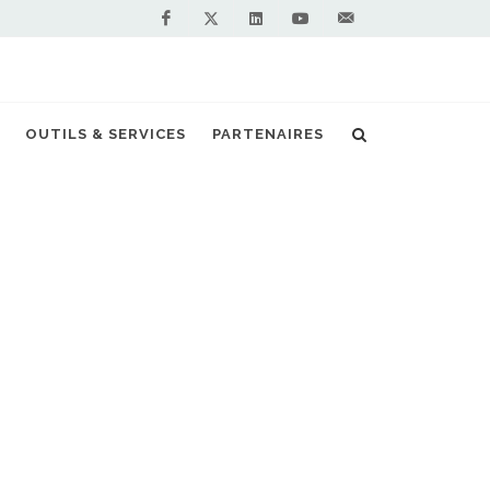
Facebook
Linkedin
Youtube
Contactez-
Twitter
nous !
artenariat bioGNV dans la région Rhin-Main
OUTILS & SERVICES
PARTENAIRES
S PARTENAIRES PREMIUM