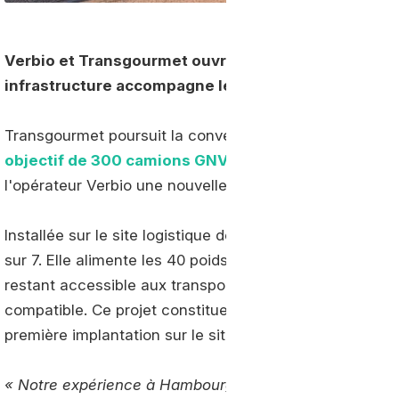
Verbio et Transgourmet ouvrent une station BioGNV
infrastructure accompagne le développement de la f
Transgourmet poursuit la conversion de sa flotte vers le
objectif de 300 camions GNV d'ici fin 2026
, le dist
l'opérateur Verbio une nouvelle station bioGNV à Riedst
Installée sur le site logistique de Transgourmet, la sta
sur 7. Elle alimente les 40 poids lourds GNV de la flotte
restant accessible aux transporteurs externes et aux pa
compatible. Ce projet constitue la deuxième réalisati
première implantation sur le site de Hambourg en 2025
« Notre expérience à Hambourg est sans équivoque : le