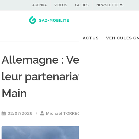
AGENDA
VIDÉOS
GUIDES
NEWSLETTERS
ACTUS
VÉHICULES G
Allemagne : Verbio et Tr
leur partenariat bioGNV da
Main
02/07/2026
Michaël TORREGROSSA
Stations GNV