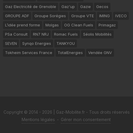
Gaz Electricité de Grenoble
Gaz'up
Gazie
Gecos
GROUPE ADF
Groupe Sorégies
Groupe VTE
IMING
IVECO
L’idée prend forme
Molgas
OG Clean Fuels
Primagaz
PSa Consult
RN7 NRJ
Romac Fuels
Séolis Mobilités
SEVEN
Synqo Energies
TANKYOU
Tokheim Services France
TotalEnergies
Vendée GNV
Copyright © 2014 - 2026 | Gaz-Mobilite.fr - Tous droits réservés
Mentions légales
-
Gérer mon consentement