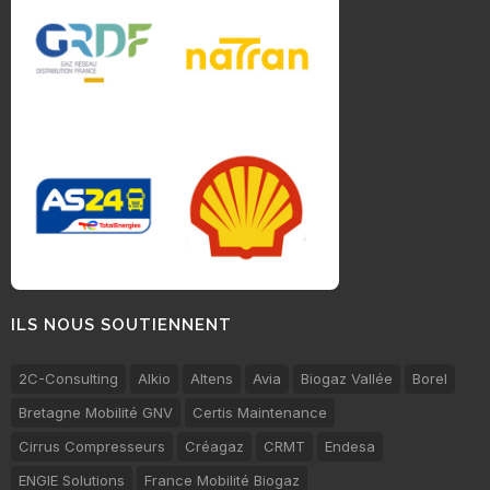
ILS NOUS SOUTIENNENT
2C-Consulting
Alkio
Altens
Avia
Biogaz Vallée
Borel
Bretagne Mobilité GNV
Certis Maintenance
Cirrus Compresseurs
Créagaz
CRMT
Endesa
ENGIE Solutions
France Mobilité Biogaz