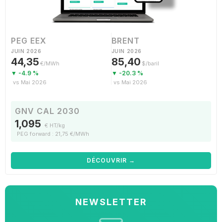
PEG EEX
BRENT
JUIN 2026
JUIN 2026
44,35
85,40
€/MWh
$/baril
▼ -4.9 %
▼ -20.3 %
vs Mai 2026
vs Mai 2026
GNV CAL 2030
1,095
€ HT/kg
PEG forward : 21,75 €/MWh
DÉCOUVRIR →
NEWSLETTER