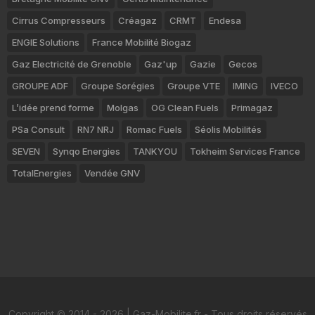
Cirrus Compresseurs
Créagaz
CRMT
Endesa
ENGIE Solutions
France Mobilité Biogaz
Gaz Electricité de Grenoble
Gaz'up
Gazie
Gecos
GROUPE ADF
Groupe Sorégies
Groupe VTE
IMING
IVECO
L’idée prend forme
Molgas
OG Clean Fuels
Primagaz
PSa Consult
RN7 NRJ
Romac Fuels
Séolis Mobilités
SEVEN
Synqo Energies
TANKYOU
Tokheim Services France
TotalEnergies
Vendée GNV
Copyright © 2014 - 2026 | Gaz-Mobilite.fr - Tous droits réservés