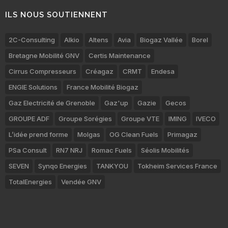
ILS NOUS SOUTIENNENT
2C-Consulting
Alkio
Altens
Avia
Biogaz Vallée
Borel
Bretagne Mobilité GNV
Certis Maintenance
Cirrus Compresseurs
Créagaz
CRMT
Endesa
ENGIE Solutions
France Mobilité Biogaz
Gaz Electricité de Grenoble
Gaz'up
Gazie
Gecos
GROUPE ADF
Groupe Sorégies
Groupe VTE
IMING
IVECO
L’idée prend forme
Molgas
OG Clean Fuels
Primagaz
PSa Consult
RN7 NRJ
Romac Fuels
Séolis Mobilités
SEVEN
Synqo Energies
TANKYOU
Tokheim Services France
TotalEnergies
Vendée GNV