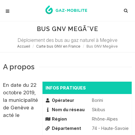
BUS GNV MEGÃ¨VE
Déploiement des bus au gaz naturel à Megève
Accueil
Carte bus GNV en France
Bus GNV Megève
A propos
En date du 22
INFOS PRATIQUES
octobre 2019,
la municipalité
Opérateur
Borini
de Genève a
Nom du réseau
Skibus
acté le
Région
Rhône-Alpes
Département
74 - Haute-Savoie