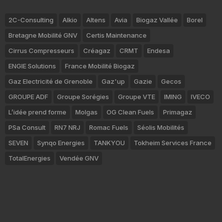
2C-Consulting
Alkio
Altens
Avia
Biogaz Vallée
Borel
Bretagne Mobilité GNV
Certis Maintenance
Cirrus Compresseurs
Créagaz
CRMT
Endesa
ENGIE Solutions
France Mobilité Biogaz
Gaz Electricité de Grenoble
Gaz'up
Gazie
Gecos
GROUPE ADF
Groupe Sorégies
Groupe VTE
IMING
IVECO
L’idée prend forme
Molgas
OG Clean Fuels
Primagaz
PSa Consult
RN7 NRJ
Romac Fuels
Séolis Mobilités
SEVEN
Synqo Energies
TANKYOU
Tokheim Services France
TotalEnergies
Vendée GNV