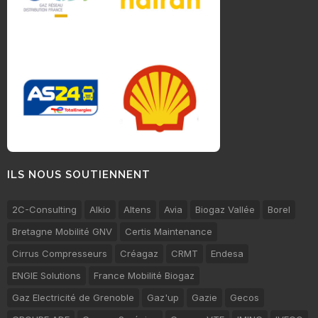
ILS NOUS SOUTIENNENT
2C-Consulting
Alkio
Altens
Avia
Biogaz Vallée
Borel
Bretagne Mobilité GNV
Certis Maintenance
Cirrus Compresseurs
Créagaz
CRMT
Endesa
ENGIE Solutions
France Mobilité Biogaz
Gaz Electricité de Grenoble
Gaz'up
Gazie
Gecos