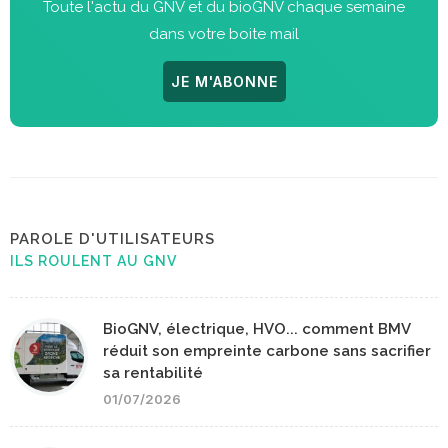
Toute l'actu du GNV et du bioGNV chaque semaine
dans votre boite mail
JE M'ABONNE
PAROLE D'UTILISATEURS
ILS ROULENT AU GNV
BioGNV, électrique, HVO... comment BMV
réduit son empreinte carbone sans sacrifier
sa rentabilité
01/07/2026