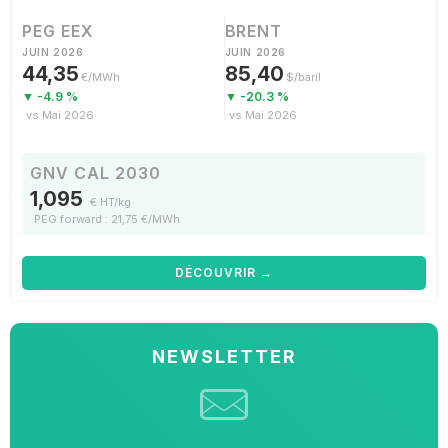
PEG EEX
BRENT
JUIN 2026
JUIN 2026
44,35
85,40
€/MWh
$/baril
▼ -4.9 %
▼ -20.3 %
vs Mai 2026
vs Mai 2026
GNV CAL 2030
1,095
€ HT/kg
PEG forward : 21,75 €/MWh
DÉCOUVRIR →
NEWSLETTER