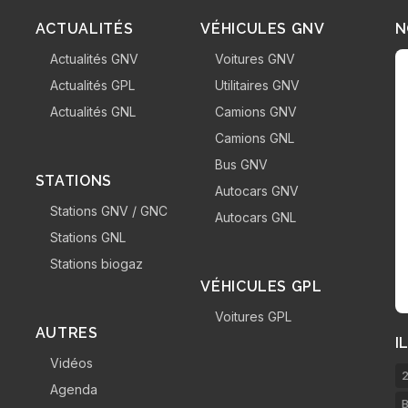
ACTUALITÉS
VÉHICULES GNV
N
Actualités GNV
Voitures GNV
Actualités GPL
Utilitaires GNV
Actualités GNL
Camions GNV
Camions GNL
Bus GNV
STATIONS
Autocars GNV
Stations GNV / GNC
Autocars GNL
Stations GNL
Stations biogaz
VÉHICULES GPL
Voitures GPL
AUTRES
I
Vidéos
2
Agenda
B