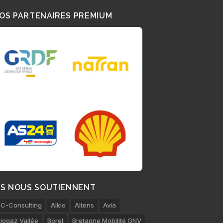
OS PARTENAIRES PREMIUM
LS NOUS SOUTIENNENT
C-Consulting
Alkio
Altens
Avia
iogaz Vallée
Borel
Bretagne Mobilité GNV