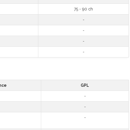
75 - 90 ch
-
-
-
-
nce
GPL
-
-
-