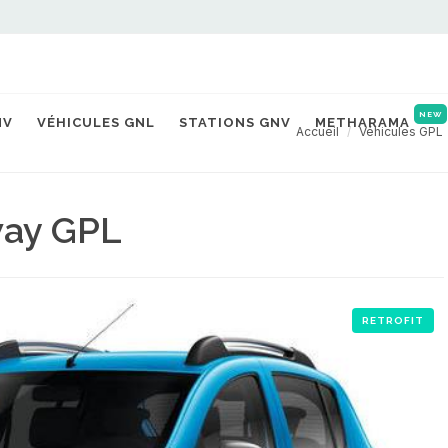
NEW
NV
VÉHICULES GNL
STATIONS GNV
METHARAMA
Accueil
Véhicules GPL
way GPL
RETROFIT