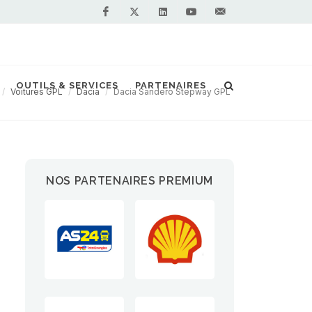
Facebook
Linkedin
Youtube
Contactez-
Twitter
nous !
OUTILS & SERVICES
PARTENAIRES
Voitures GPL
Dacia
Dacia Sandero Stepway GPL
NOS PARTENAIRES PREMIUM