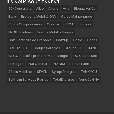
ILS NOUS SOUTIENNENT
2C-Consulting
Alkio
Altens
Avia
Biogaz Vallée
Borel
Bretagne Mobilité GNV
Certis Maintenance
Cirrus Compresseurs
Créagaz
CRMT
Endesa
ENGIE Solutions
France Mobilité Biogaz
Gaz Electricité de Grenoble
Gaz'up
Gazie
Gecos
GROUPE ADF
Groupe Sorégies
Groupe VTE
IMING
IVECO
L’idée prend forme
Molgas
OG Clean Fuels
Primagaz
PSa Consult
RN7 NRJ
Romac Fuels
Séolis Mobilités
SEVEN
Synqo Energies
TANKYOU
Tokheim Services France
TotalEnergies
Vendée GNV