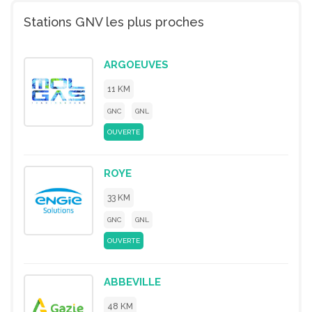
Stations GNV les plus proches
ARGOEUVES
11 KM
GNC
GNL
OUVERTE
ROYE
33 KM
GNC
GNL
OUVERTE
ABBEVILLE
48 KM