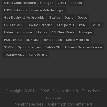
Cirrus Compresseurs
Créagaz
CRMT
Endesa
ENGIE Solutions
France Mobilité Biogaz
Gaz Electricité de Grenoble
Gaz'up
Gazie
Gecos
GROUPE ADF
Groupe Sorégies
Groupe VTE
IMING
IVECO
L’idée prend forme
Molgas
OG Clean Fuels
Primagaz
PSa Consult
RN7 NRJ
Romac Fuels
Séolis Mobilités
SEVEN
Synqo Energies
TANKYOU
Tokheim Services France
TotalEnergies
Vendée GNV
Copyright © 2014 - 2026 | Gaz-Mobilite.fr - Tous droits
réservés
Mentions légales
-
Gérer mon consentement