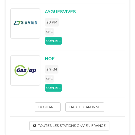
AYGUESVIVES
28 KM
GNC
OUVERTE
NOE
29 KM
GNC
OUVERTE
OCCITANIE
HAUTE-GARONNE
TOUTES LES STATIONS GNV EN FRANCE