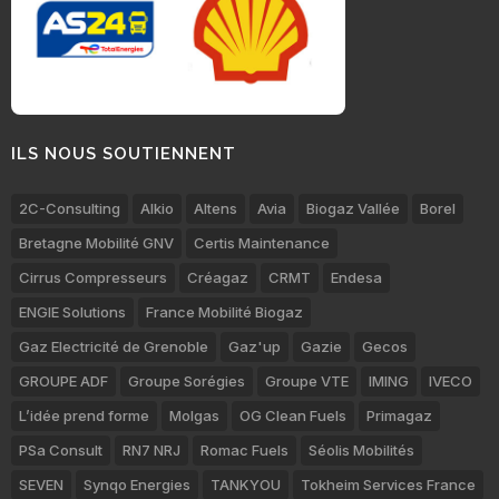
ILS NOUS SOUTIENNENT
2C-Consulting
Alkio
Altens
Avia
Biogaz Vallée
Borel
Bretagne Mobilité GNV
Certis Maintenance
Cirrus Compresseurs
Créagaz
CRMT
Endesa
ENGIE Solutions
France Mobilité Biogaz
Gaz Electricité de Grenoble
Gaz'up
Gazie
Gecos
GROUPE ADF
Groupe Sorégies
Groupe VTE
IMING
IVECO
L’idée prend forme
Molgas
OG Clean Fuels
Primagaz
PSa Consult
RN7 NRJ
Romac Fuels
Séolis Mobilités
SEVEN
Synqo Energies
TANKYOU
Tokheim Services France