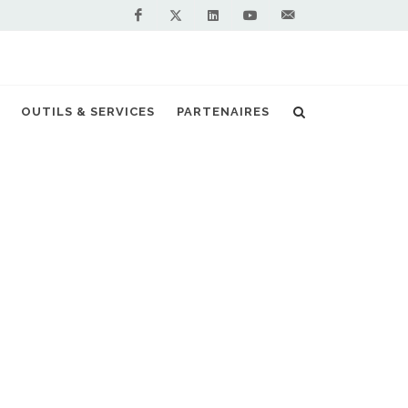
Facebook
Linkedin
Youtube
Contactez-
Twitter
nous !
OUTILS & SERVICES
PARTENAIRES
Accueil
Stations GNV en France
Vous êtes professionnel et