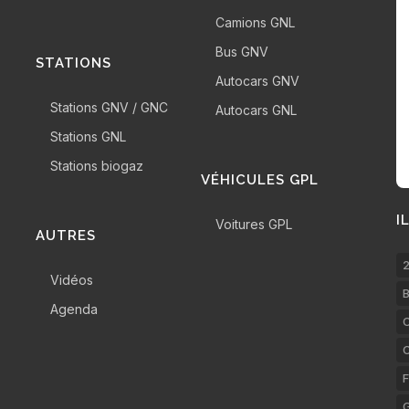
Camions GNL
Bus GNV
STATIONS
Autocars GNV
Stations GNV / GNC
Autocars GNL
Stations GNL
Stations biogaz
VÉHICULES GPL
I
Voitures GPL
AUTRES
2
Vidéos
B
Agenda
C
F