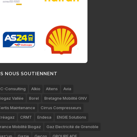
LS NOUS SOUTIENNENT
C-Consulting
Alkio
Altens
Avia
iogaz Vallée
Borel
Bretagne Mobilité GNV
ertis Maintenance
Cirrus Compresseurs
Créagaz
CRMT
Endesa
ENGIE Solutions
rance Mobilité Biogaz
Gaz Electricité de Grenoble
Gaz'up
Gazie
Gecos
GROUPE ADF