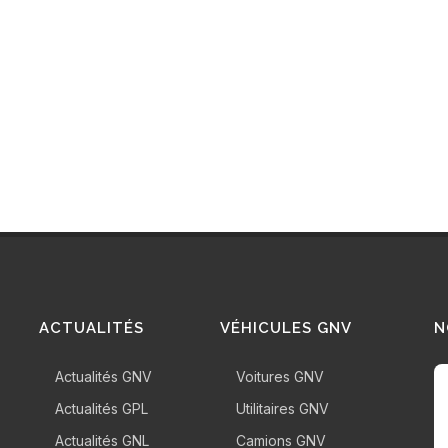
sition pour
PAYS-D
 de véhicules
 ce territoire.
TOU
ACTUALITÉS
VÉHICULES GNV
N
Actualités GNV
Voitures GNV
Actualités GPL
Utilitaires GNV
Actualités GNL
Camions GNV