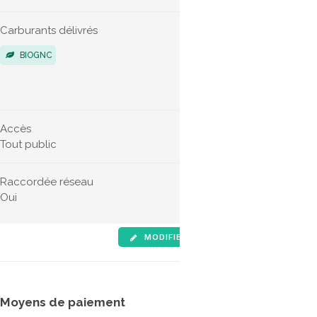
Carburants délivrés
Véhicules 
BIOGNC
POIDS LO
VÉHICUL
Accès
Horaires d'
Tout public
24h/24
Raccordée réseau
Connecteu
Oui
NGV1
NG
MODIFIER LES INFOS
SIGNALE
Moyens de paiement
Tarifs