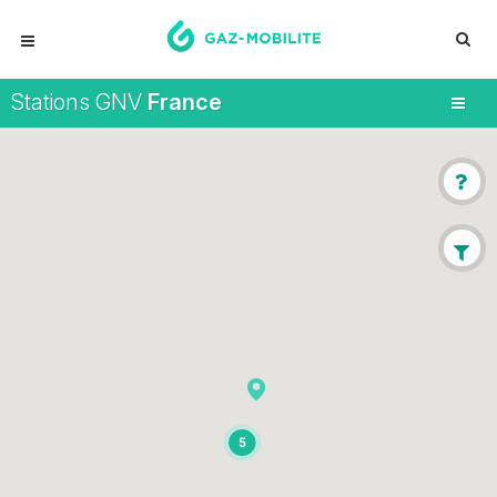
Stations GNV
France
5