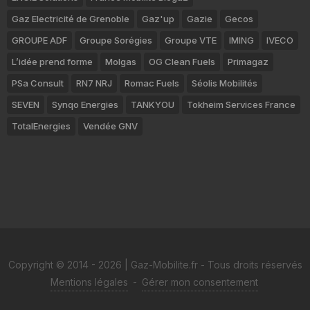
Gaz Electricité de Grenoble
Gaz'up
Gazie
Gecos
GROUPE ADF
Groupe Sorégies
Groupe VTE
IMING
IVECO
L’idée prend forme
Molgas
OG Clean Fuels
Primagaz
PSa Consult
RN7 NRJ
Romac Fuels
Séolis Mobilités
SEVEN
Synqo Energies
TANKYOU
Tokheim Services France
TotalEnergies
Vendée GNV
Copyright © 2014 - 2026 | Gaz-Mobilite.fr - Tous droits réservés
Mentions légales
-
Gérer mon consentement