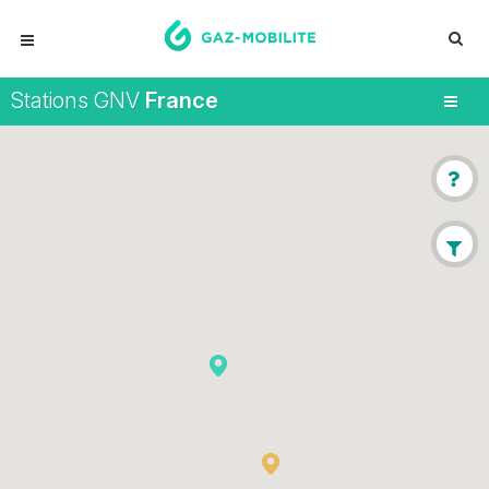
Stations GNV
France