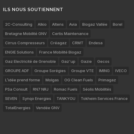
ILS NOUS SOUTIENNENT
2C-Consulting
Alkio
Altens
Avia
Biogaz Vallée
Borel
Bretagne Mobilité GNV
Certis Maintenance
Cirrus Compresseurs
Créagaz
CRMT
Endesa
ENGIE Solutions
France Mobilité Biogaz
Gaz Electricité de Grenoble
Gaz'up
Gazie
Gecos
GROUPE ADF
Groupe Sorégies
Groupe VTE
IMING
IVECO
L’idée prend forme
Molgas
OG Clean Fuels
Primagaz
PSa Consult
RN7 NRJ
Romac Fuels
Séolis Mobilités
SEVEN
Synqo Energies
TANKYOU
Tokheim Services France
TotalEnergies
Vendée GNV