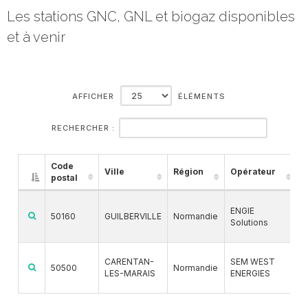
Les stations GNC, GNL et biogaz disponibles
et à venir
AFFICHER
ÉLÉMENTS
RECHERCHER :
Code
Ville
Région
Opérateur
C
postal
ENGIE
50160
GUILBERVILLE
Normandie
Solutions
CARENTAN-
SEM WEST
50500
Normandie
LES-MARAIS
ENERGIES