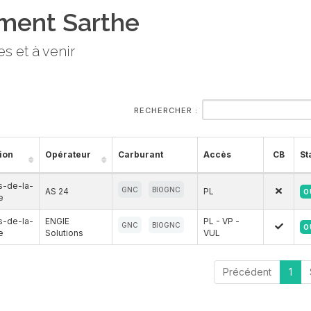
ement Sarthe
s et à venir
RECHERCHER :
ion
Opérateur
Carburant
Accès
CB
St
s-de-la-
GNC
BIOGNC
AS 24
PL
O
e
s-de-la-
ENGIE
PL - VP -
GNC
BIOGNC
O
e
Solutions
VUL
Précédent
1