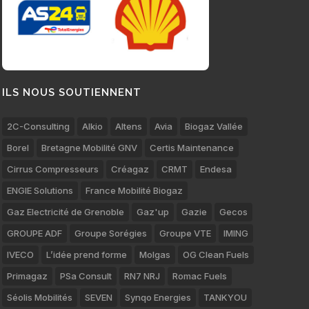
ILS NOUS SOUTIENNENT
2C-Consulting
Alkio
Altens
Avia
Biogaz Vallée
Borel
Bretagne Mobilité GNV
Certis Maintenance
Cirrus Compresseurs
Créagaz
CRMT
Endesa
ENGIE Solutions
France Mobilité Biogaz
Gaz Electricité de Grenoble
Gaz'up
Gazie
Gecos
GROUPE ADF
Groupe Sorégies
Groupe VTE
IMING
IVECO
L’idée prend forme
Molgas
OG Clean Fuels
Primagaz
PSa Consult
RN7 NRJ
Romac Fuels
Séolis Mobilités
SEVEN
Synqo Energies
TANKYOU