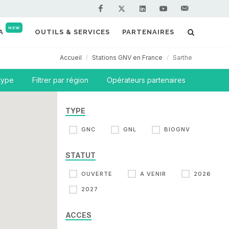
Facebook
Linkedin
Youtube
Contactez-
Twitter
NEW
A
OUTILS & SERVICES
PARTENAIRES
nous !
Accueil
Stations GNV en France
Sarthe
 type
Filtrer par région
Opérateurs partenaires
TYPE
GNC
GNL
BIOGNV
STATUT
OUVERTE
A VENIR
2026
2027
ACCES