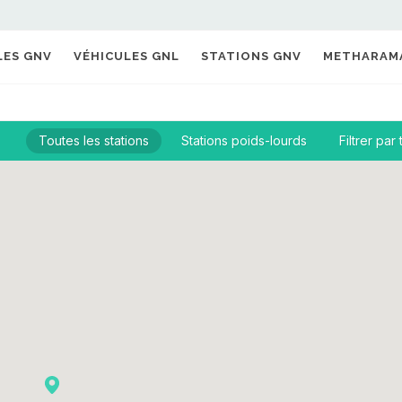
LES GNV
VÉHICULES GNL
STATIONS GNV
METHARAM
Toutes les stations
Stations poids-lourds
Filtrer par