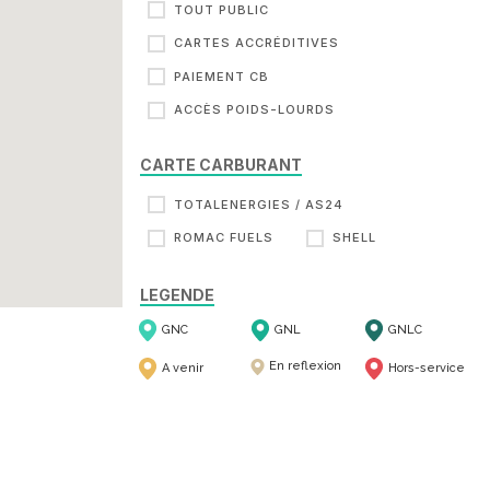
TOUT PUBLIC
CARTES ACCRÉDITIVES
PAIEMENT CB
ACCÈS POIDS-LOURDS
CARTE CARBURANT
TOTALENERGIES / AS24
ROMAC FUELS
SHELL
LEGENDE
GNC
GNL
GNLC
En reflexion
A venir
Hors-service