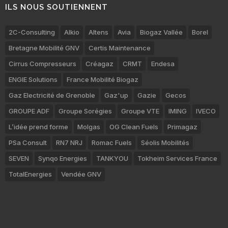
ILS NOUS SOUTIENNENT
2C-Consulting
Alkio
Altens
Avia
Biogaz Vallée
Borel
Bretagne Mobilité GNV
Certis Maintenance
Cirrus Compresseurs
Créagaz
CRMT
Endesa
ENGIE Solutions
France Mobilité Biogaz
Gaz Electricité de Grenoble
Gaz'up
Gazie
Gecos
GROUPE ADF
Groupe Sorégies
Groupe VTE
IMING
IVECO
L’idée prend forme
Molgas
OG Clean Fuels
Primagaz
PSa Consult
RN7 NRJ
Romac Fuels
Séolis Mobilités
SEVEN
Synqo Energies
TANKYOU
Tokheim Services France
TotalEnergies
Vendée GNV