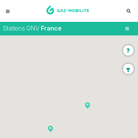
Stations GNV
France