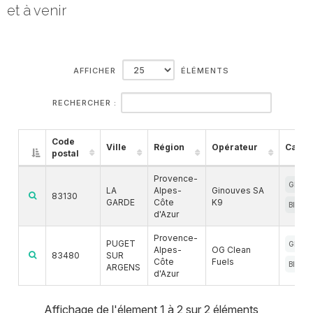
et à venir
AFFICHER
ÉLÉMENTS
RECHERCHER :
Code
Ville
Région
Opérateur
Carbu
postal
Provence-
GNC
LA
Alpes-
Ginouves SA
83130
GARDE
Côte
K9
BIOGN
d'Azur
Provence-
PUGET
GNC
Alpes-
OG Clean
83480
SUR
Côte
Fuels
BIOGN
ARGENS
d'Azur
Affichage de l'élement 1 à 2 sur 2 éléments