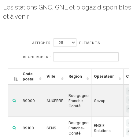
Les stations GNC, GNL et biogaz disponibles
et à venir
AFFICHER
ÉLÉMENTS
RECHERCHER :
Code
Ville
Région
Opérateur
Carb
postal
GNC
Bourgogne
GNL
89000
AUXERRE
Franche-
Gazup
Comté
BIOG
Bourgogne
GNC
ENGIE
89100
SENS
Franche-
Solutions
BIOG
Comté