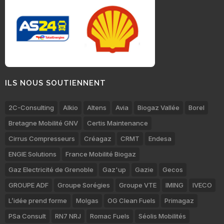
ILS NOUS SOUTIENNENT
2C-Consulting
Alkio
Altens
Avia
Biogaz Vallée
Borel
Bretagne Mobilité GNV
Certis Maintenance
Cirrus Compresseurs
Créagaz
CRMT
Endesa
ENGIE Solutions
France Mobilité Biogaz
Gaz Electricité de Grenoble
Gaz'up
Gazie
Gecos
GROUPE ADF
Groupe Sorégies
Groupe VTE
IMING
IVECO
L’idée prend forme
Molgas
OG Clean Fuels
Primagaz
PSa Consult
RN7 NRJ
Romac Fuels
Séolis Mobilités