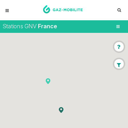
Stations GNV
France