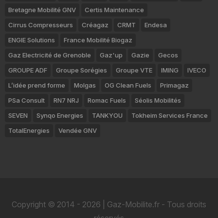
Bretagne Mobilité GNV
Certis Maintenance
Cirrus Compresseurs
Créagaz
CRMT
Endesa
ENGIE Solutions
France Mobilité Biogaz
Gaz Electricité de Grenoble
Gaz'up
Gazie
Gecos
GROUPE ADF
Groupe Sorégies
Groupe VTE
IMING
IVECO
L’idée prend forme
Molgas
OG Clean Fuels
Primagaz
PSa Consult
RN7 NRJ
Romac Fuels
Séolis Mobilités
SEVEN
Synqo Energies
TANKYOU
Tokheim Services France
TotalEnergies
Vendée GNV
Copyright © 2014 - 2026 | Gaz-Mobilite.fr - Tous droits