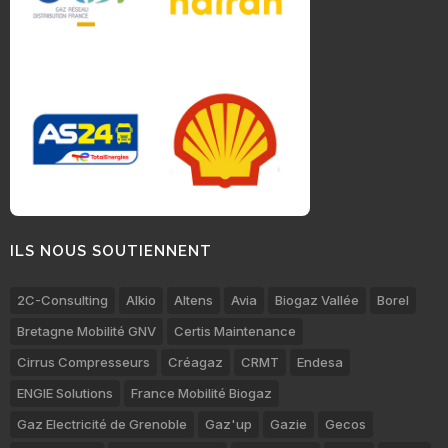
ILS NOUS SOUTIENNENT
2C-Consulting
Alkio
Altens
Avia
Biogaz Vallée
Borel
Bretagne Mobilité GNV
Certis Maintenance
Cirrus Compresseurs
Créagaz
CRMT
Endesa
ENGIE Solutions
France Mobilité Biogaz
Gaz Electricité de Grenoble
Gaz'up
Gazie
Gecos