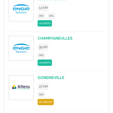
14 KM
GNC
GNL
OUVERTE
CHAMPIGNEULLES
39 KM
GNC
OUVERTE
GONDREVILLE
47 KM
GNC
EN PROJET