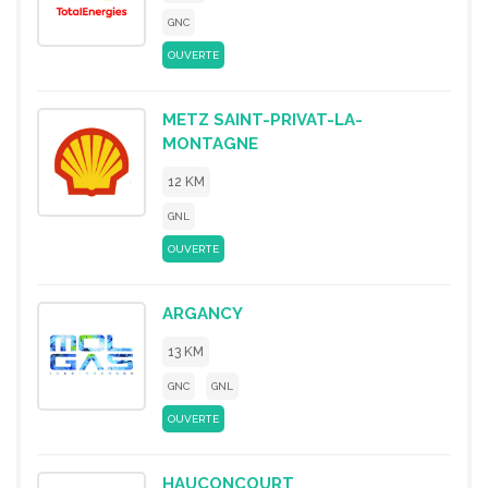
GNC
OUVERTE
METZ SAINT-PRIVAT-LA-
MONTAGNE
12 KM
GNL
OUVERTE
ARGANCY
13 KM
GNC
GNL
OUVERTE
HAUCONCOURT