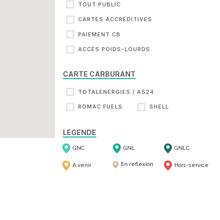
TOUT PUBLIC
CARTES ACCRÉDITIVES
PAIEMENT CB
ACCÈS POIDS-LOURDS
CARTE CARBURANT
TOTALENERGIES / AS24
ROMAC FUELS
SHELL
LEGENDE
GNC
GNL
GNLC
En reflexion
A venir
Hors-service