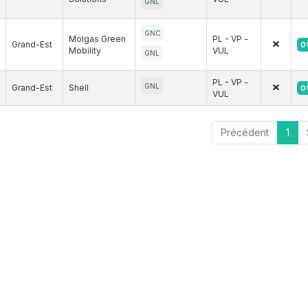
GNL
GNC
Molgas Green
PL - VP -
Grand-Est
O
Mobility
VUL
GNL
PL - VP -
GNL
Grand-Est
Shell
O
VUL
Précédent
1