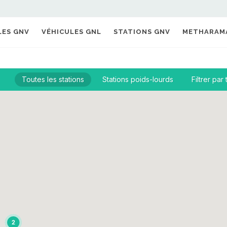
LES GNV
VÉHICULES GNL
STATIONS GNV
METHARAM
Toutes les stations
Stations poids-lourds
Filtrer par
2