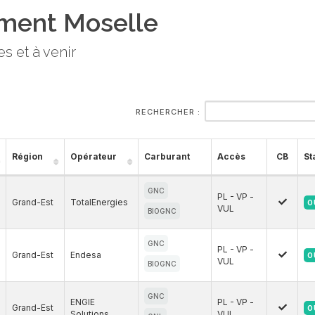
ement Moselle
s et à venir
RECHERCHER :
Région
Opérateur
Carburant
Accès
CB
St
GNC
PL - VP -
Grand-Est
TotalEnergies
O
VUL
BIOGNC
GNC
PL - VP -
Grand-Est
Endesa
O
VUL
BIOGNC
GNC
ENGIE
PL - VP -
Grand-Est
O
Solutions
VUL