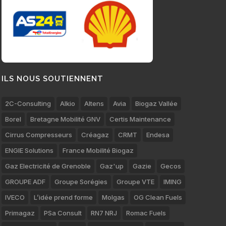
ILS NOUS SOUTIENNENT
2C-Consulting
Alkio
Altens
Avia
Biogaz Vallée
Borel
Bretagne Mobilité GNV
Certis Maintenance
Cirrus Compresseurs
Créagaz
CRMT
Endesa
ENGIE Solutions
France Mobilité Biogaz
Gaz Electricité de Grenoble
Gaz'up
Gazie
Gecos
GROUPE ADF
Groupe Sorégies
Groupe VTE
IMING
IVECO
L’idée prend forme
Molgas
OG Clean Fuels
Primagaz
PSa Consult
RN7 NRJ
Romac Fuels