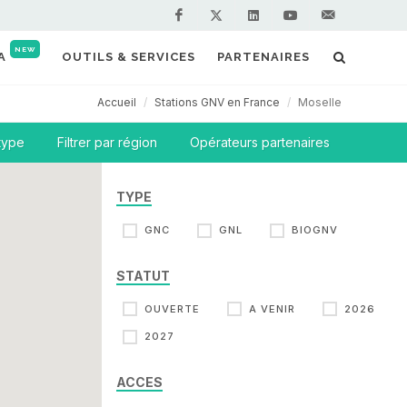
Facebook
Linkedin
Youtube
Contactez-
Twitter
NEW
A
OUTILS & SERVICES
PARTENAIRES
nous !
Accueil
Stations GNV en France
Moselle
 type
Filtrer par région
Opérateurs partenaires
TYPE
GNC
GNL
BIOGNV
STATUT
OUVERTE
A VENIR
2026
2027
ACCES