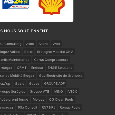
LS NOUS SOUTIENNENT
C-Consulting
Alkio
Altens
Avia
iogaz Vallée
Borel
Bretagne Mobilité GNV
ertis Maintenance
Cirrus Compresseurs
Créagaz
CRMT
Endesa
ENGIE Solutions
rance Mobilité Biogaz
Gaz Electricité de Grenoble
Gaz'up
Gazie
Gecos
GROUPE ADF
roupe Sorégies
Groupe VTE
IMING
IVECO
’idée prend forme
Molgas
OG Clean Fuels
rimagaz
PSa Consult
RN7 NRJ
Romac Fuels