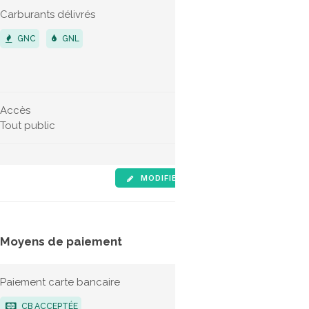
Carburants délivrés
Véhicules 
GNC
GNL
POIDS LO
VÉHICUL
Accès
Horaires d'
Tout public
Non indiqu
MODIFIER LES INFOS
SIGNALE
Moyens de paiement
Tarifs
Paiement carte bancaire
G
CB ACCEPTÉE