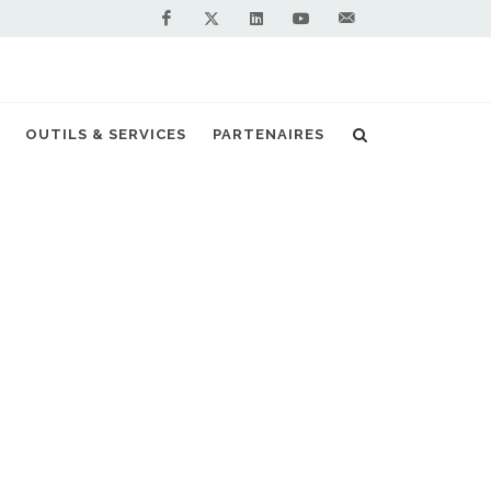
Facebook
Linkedin
Youtube
Contactez-
Twitter
nous !
OUTILS & SERVICES
PARTENAIRES
Accueil
Stations GNV en France
Vous êtes professionnel et