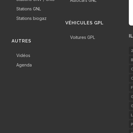
Autocars GNL
Stations GNL
Stations biogaz
VÉHICULES GPL
I
Voitures GPL
AUTRES
2
Vidéos
B
Agenda
C
F
G
L
P