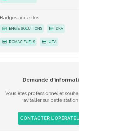
G
Badges acceptés
ENGIE SOLUTIONS
DKV
ROMAC FUELS
UTA
Aides
Demande d'information
véhic
Vous êtes professionnel et souhaitez vous
Il exis
ravitailler sur cette station ?
l'acqui
l'achat
GNV sur
CONTACTER L'OPÉRATEUR
+ D'INFOS