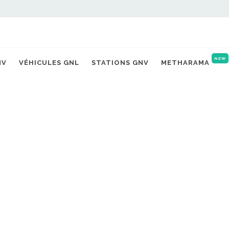
NEW
NV
VÉHICULES GNL
STATIONS GNV
METHARAMA
SOLUTIONS HAUCONCOURT