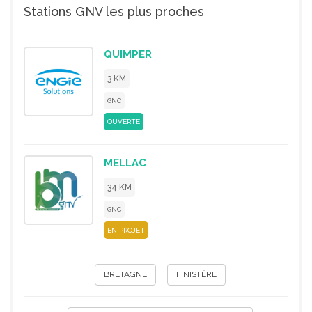
Stations GNV les plus proches
QUIMPER
3 KM
GNC
OUVERTE
MELLAC
34 KM
GNC
EN PROJET
BRETAGNE
FINISTÈRE