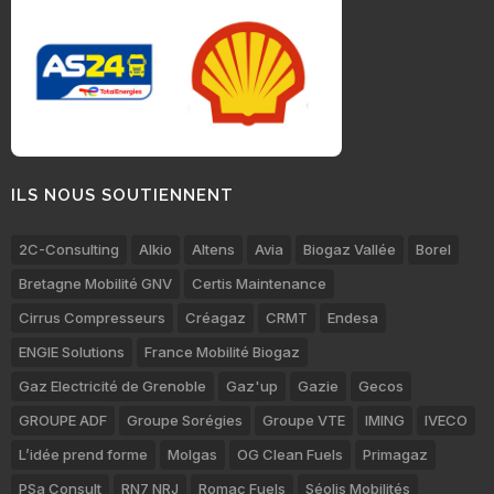
ILS NOUS SOUTIENNENT
2C-Consulting
Alkio
Altens
Avia
Biogaz Vallée
Borel
Bretagne Mobilité GNV
Certis Maintenance
Cirrus Compresseurs
Créagaz
CRMT
Endesa
ENGIE Solutions
France Mobilité Biogaz
Gaz Electricité de Grenoble
Gaz'up
Gazie
Gecos
GROUPE ADF
Groupe Sorégies
Groupe VTE
IMING
IVECO
L’idée prend forme
Molgas
OG Clean Fuels
Primagaz
PSa Consult
RN7 NRJ
Romac Fuels
Séolis Mobilités