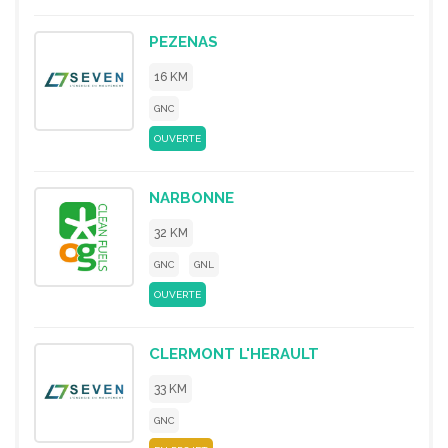
PEZENAS
16 KM
GNC
OUVERTE
NARBONNE
32 KM
GNC
GNL
OUVERTE
CLERMONT L'HERAULT
33 KM
GNC