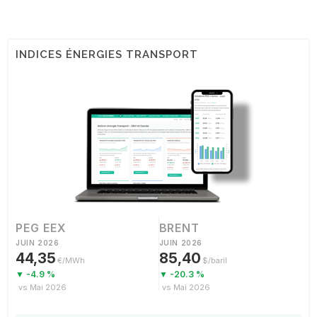
INDICES ÉNERGIES TRANSPORT
PEG EEX
BRENT
JUIN 2026
JUIN 2026
44,35
85,40
€/MWh
$/baril
▼ -4.9 %
▼ -20.3 %
vs Mai 2026
vs Mai 2026