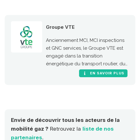
Groupe VTE
Anciennement MCI, MCI inspections
et GNC services, le Groupe VTE est
engagé dans la transition
énergétique du transport routier, du
transport de voyageurs et de la
EN SAVOIR PLUS
mobilité.
Envie de découvrir tous les acteurs de la
mobilité gaz ?
Retrouvez la
liste de nos
partenaires
.