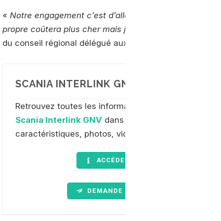
« Notre engagement c’est d’aller au-delà de la loi d’ori
propre coûtera plus cher mais je crois en l’exemplarité
du conseil régional délégué aux transports, au
Berry R
SCANIA INTERLINK GNV : EN SAVOIR PL
Retrouvez toutes les informations sur
l'autocar GN
Scania Interlink GNV
dans notre dossier complet :
caractéristiques, photos, vidéos etc...
ACCÉDER AU DOSSIER
DEMANDE D'INFORMATION