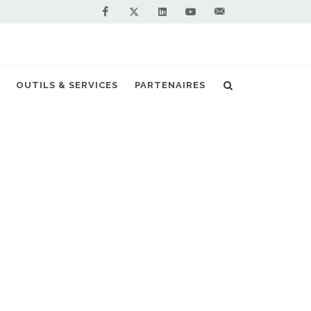
Facebook
Linkedin
Youtube
Contactez-
Twitter
nous !
r au gaz pour la Région Centre Val de Loire
OUTILS & SERVICES
PARTENAIRES
S PARTENAIRES PREMIUM