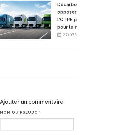
Décarboner sans
opposer les énergies :
l'OTRE prend position
pour le mix-énergétique
27/07/2026
Ajouter un commentaire
NOM OU PSEUDO *
EMAIL * (NE SERA PAS V