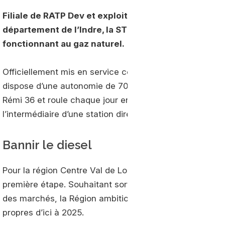
Filiale de RATP Dev et exploitant du réseau interurb
département de l’Indre, la STI Centre vient de mett
fonctionnant au gaz naturel.
Officiellement mis en service ce mardi 26 novembre et 
dispose d’une autonomie de 700 kilomètres. Il circule 
Rémi 36 et roule chaque jour environ 270 kilomètres. Le 
l’intermédiaire d’une station directement installée au 
Bannir le diesel
Pour la région Centre Val de Loire, la mise en place de
première étape. Souhaitant sortir définitivement du dies
des marchés, la Région ambitionne de convertir 50 % de
propres d’ici à 2025.