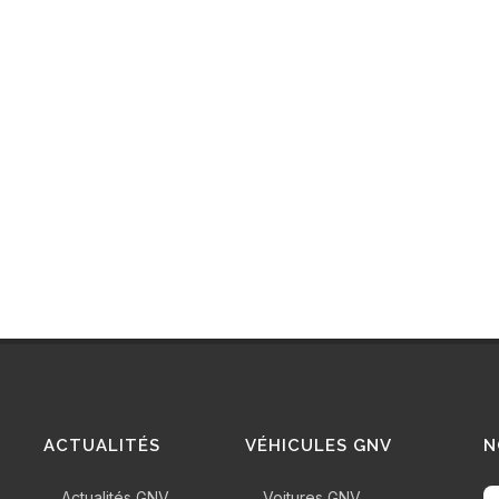
ACTUALITÉS
VÉHICULES GNV
N
Actualités GNV
Voitures GNV