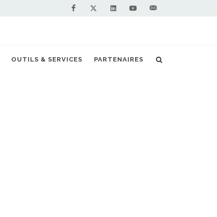
Facebook
Linkedin
Youtube
Contactez-
Twitter
nous !
t'Air 2 annonce 5 stations GNV pour 2022
OUTILS & SERVICES
PARTENAIRES
S PARTENAIRES PREMIUM