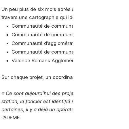
Un peu plus de six mois après son lancement, GNVolon
travers une cartographie qui identifie 5 territoires où 
Communauté de communes Saône Beaujolais (69)
Communauté de communes Loire Forez (42)
Communauté d’agglomération de Bourg en Bresse 
Communauté de communes Entre Bièvre et Rhône 
Valence Romans Agglomération (26)
Sur chaque projet, un coordinateur a été identifié pour f
«
Ce sont aujourd’hui des projets matures avec une in
station, le foncier est identifié mais il n’y a pas enco
certaines, il y a déjà un opérateur de défini, sur d’autr
l’ADEME.