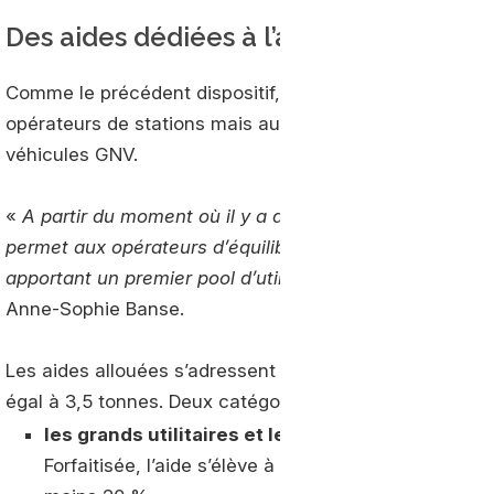
Des aides dédiées à l’acquisition de vé
Comme le précédent dispositif, les financements octro
opérateurs de stations mais aux professionnels et colle
véhicules GNV.
«
A partir du moment où il y a des véhicules, il y a un 
permet aux opérateurs d’équilibrer leur modèle. Ce qu
apportant un premier pool d’utilisateurs qui sécurise l
Anne-Sophie Banse.
Les aides allouées s’adressent à l’ensemble des véhicu
égal à 3,5 tonnes. Deux catégories sont identifiées :
les grands utilitaires et les poids-lourds dont 
Forfaitisée, l’aide s’élève à 2 000 €/véhicule mais