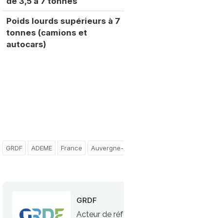
de 3,5 à 7 tonnes
Poids lourds supérieurs à 7
tonnes (camions et
autocars)
GRDF
ADEME
France
Auvergne-Rhône-Alpes
GRDF
Acteur de référence du gaz, GRDF est