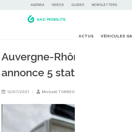
AGENDA
VIDÉOS
GUIDES
NEWSLETTERS
ACTUS
VÉHICULES G
Auvergne-Rhône-Alpes : G
annonce 5 stations GNV p
12/07/2021
Michaël TORREGROSSA
Stations GNV