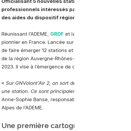
O
fficialisant 5 nouvelles stations GNV pour 2022, l
professionnels intéressés par l’acquisition de véhi
des aides du dispositif régional.
Réunissant l’ADEME,
GRDF
et la région AURA, GNVolon
pionnier en France. Lancée sur la période 2017 – 2020, l
de faire émerger 12 stations et de financer l’acquisitio
de la région Auvergne-Rhônes-Alpes. Initié fin 2020, le 
2023. Il vise à l’émergence de dix stations supplémenta
«
Sur GNVolont’Air 2, on sort des métropoles considéra
une station. Ce sont principalement les territoires urbai
Anne-Sophie Banse, responsable transport au sein de l
Alpes de l’ADEME.
Une première cartographie avec 5 stat