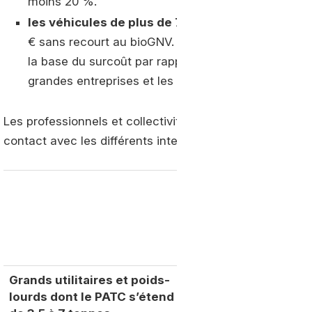
moins 20 %.
les véhicules de plus de 7 tonnes, camions et 
€ sans recourt au bioGNV. Avec une part minimale 
la base du surcoût par rapport à un véhicule diesel
grandes entreprises et les collectivités, elle grim
Les professionnels et collectivités intéressés par ces
contact avec les différents interlocuteurs identifiés da
San
Grands utilitaires et poids-
No
lourds dont le PATC s’étend