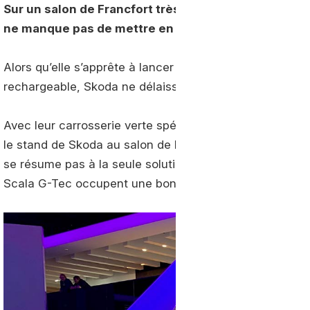
Sur un salon de Francfort très orienté sur le véhic
ne manque pas de mettre en avant sa gamme GNV.
Alors qu’elle s’apprête à lancer son offre branchée avec
rechargeable, Skoda ne délaisse pas pour autant ses m
Avec leur carrosserie verte spécifique, difficile de m
le stand de Skoda au salon de l’automobile de Francfort
se résume pas à la seule solution électrique au sein 
Scala G-Tec occupent une bonne place sur le stand de