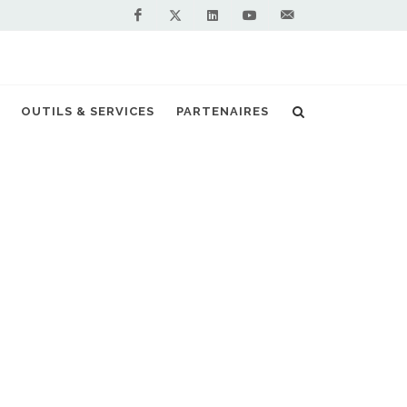
Facebook
Linkedin
Youtube
Contactez-
Twitter
nous !
ogie G-Tec, Skoda met les gaz à Francfort
OUTILS & SERVICES
PARTENAIRES
S PARTENAIRES PREMIUM