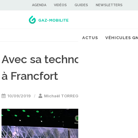
AGENDA
VIDÉOS
GUIDES
NEWSLETTERS
ACTUS
VÉHICULES G
Avec sa technologie G-Tec
à Francfort
10/09/2019
Michaël TORREGROSSA
Voiture GNV