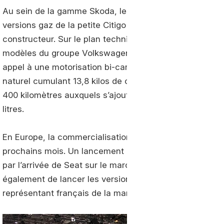
Au sein de la gamme Skoda, les versions GNV de la Sca
versions gaz de la petite Citigo et de la berline Octavi
constructeur. Sur le plan technique, les deux modèles h
modèles du groupe Volkswagen. Ils reprennent ainsi la 
appel à une motorisation bi-carburation 1.0 l de 90 che
naturel cumulant 13,8 kilos de capacité. En termes d’
400 kilomètres auxquels s’ajoutent quelque 200 kilomèt
litres.
En Europe, la commercialisation des Scala et Kamiq G-T
prochains mois. Un lancement qui pourrait également c
par l’arrivée de Seat sur le marché tricolore, la branch
également de lancer les versions gaz. Au mieux en fi
représentant français de la marque…