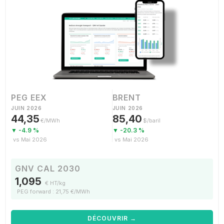
PEG EEX
BRENT
JUIN 2026
JUIN 2026
44,35
85,40
€/MWh
$/baril
▼ -4.9 %
▼ -20.3 %
vs Mai 2026
vs Mai 2026
GNV CAL 2030
1,095
€ HT/kg
PEG forward : 21,75 €/MWh
DÉCOUVRIR →