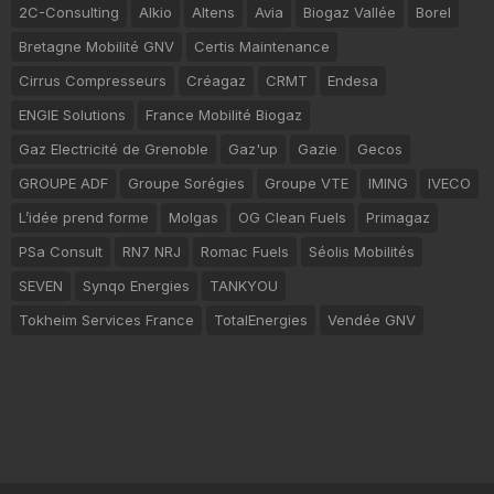
2C-Consulting
Alkio
Altens
Avia
Biogaz Vallée
Borel
Bretagne Mobilité GNV
Certis Maintenance
Cirrus Compresseurs
Créagaz
CRMT
Endesa
ENGIE Solutions
France Mobilité Biogaz
Gaz Electricité de Grenoble
Gaz'up
Gazie
Gecos
GROUPE ADF
Groupe Sorégies
Groupe VTE
IMING
IVECO
L’idée prend forme
Molgas
OG Clean Fuels
Primagaz
PSa Consult
RN7 NRJ
Romac Fuels
Séolis Mobilités
SEVEN
Synqo Energies
TANKYOU
Tokheim Services France
TotalEnergies
Vendée GNV