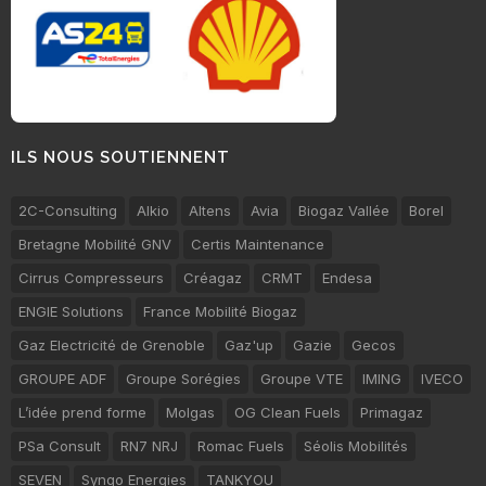
ILS NOUS SOUTIENNENT
2C-Consulting
Alkio
Altens
Avia
Biogaz Vallée
Borel
Bretagne Mobilité GNV
Certis Maintenance
Cirrus Compresseurs
Créagaz
CRMT
Endesa
ENGIE Solutions
France Mobilité Biogaz
Gaz Electricité de Grenoble
Gaz'up
Gazie
Gecos
GROUPE ADF
Groupe Sorégies
Groupe VTE
IMING
IVECO
L’idée prend forme
Molgas
OG Clean Fuels
Primagaz
PSa Consult
RN7 NRJ
Romac Fuels
Séolis Mobilités
SEVEN
Synqo Energies
TANKYOU