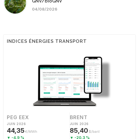
GNV/bioGNV
04/08/2026
INDICES ÉNERGIES TRANSPORT
PEG EEX
BRENT
JUIN 2026
JUIN 2026
44,35
85,40
€/MWh
$/baril
▼ -4.9 %
▼ -20.3 %