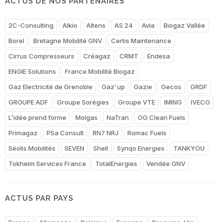
ACTUS DE NOS PARTENAIRES
2C-Consulting
Alkio
Altens
AS 24
Avia
Biogaz Vallée
Borel
Bretagne Mobilité GNV
Certis Maintenance
Cirrus Compresseurs
Créagaz
CRMT
Endesa
ENGIE Solutions
France Mobilité Biogaz
Gaz Electricité de Grenoble
Gaz'up
Gazie
Gecos
GRDF
GROUPE ADF
Groupe Sorégies
Groupe VTE
IMING
IVECO
L’idée prend forme
Molgas
NaTran
OG Clean Fuels
Primagaz
PSa Consult
RN7 NRJ
Romac Fuels
Séolis Mobilités
SEVEN
Shell
Synqo Energies
TANKYOU
Tokheim Services France
TotalEnergies
Vendée GNV
ACTUS PAR PAYS