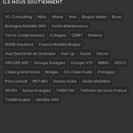
ILS NOUS SOUTIENNENT
2C-Consulting
Alkio
Altens
Avia
Biogaz Vallée
Borel
Bretagne Mobilité GNV
Certis Maintenance
Cirrus Compresseurs
Créagaz
CRMT
Endesa
ENGIE Solutions
France Mobilité Biogaz
Gaz Electricité de Grenoble
Gaz'up
Gazie
Gecos
GROUPE ADF
Groupe Sorégies
Groupe VTE
IMING
IVECO
L’idée prend forme
Molgas
OG Clean Fuels
Primagaz
PSa Consult
RN7 NRJ
Romac Fuels
Séolis Mobilités
SEVEN
Synqo Energies
TANKYOU
Tokheim Services France
TotalEnergies
Vendée GNV