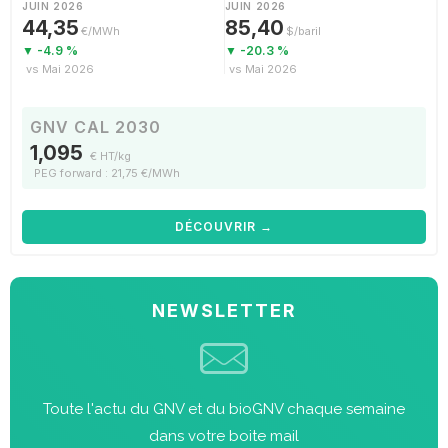
JUIN 2026
JUIN 2026
44,35
85,40
€/MWh
$/baril
▼ -4.9 %
▼ -20.3 %
vs Mai 2026
vs Mai 2026
GNV CAL 2030
1,095
€ HT/kg
PEG forward : 21,75 €/MWh
DÉCOUVRIR →
NEWSLETTER
Toute l'actu du GNV et du bioGNV chaque semaine
dans votre boite mail