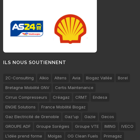
ILS NOUS SOUTIENNENT
2C-Consulting
Alkio
Altens
Avia
Biogaz Vallée
Borel
Bretagne Mobilité GNV
Certis Maintenance
Cirrus Compresseurs
Créagaz
CRMT
Endesa
ENGIE Solutions
France Mobilité Biogaz
Gaz Electricité de Grenoble
Gaz'up
Gazie
Gecos
GROUPE ADF
Groupe Sorégies
Groupe VTE
IMING
IVECO
L’idée prend forme
Molgas
OG Clean Fuels
Primagaz