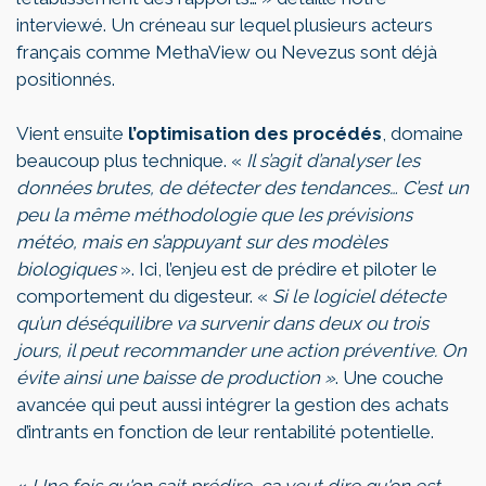
interviewé. Un créneau sur lequel plusieurs acteurs
français comme MethaView ou Nevezus sont déjà
positionnés.
Vient ensuite
l’optimisation des procédés
, domaine
beaucoup plus technique. «
Il s’agit d’analyser les
données brutes, de détecter des tendances… C’est un
peu l
a
même
méthodologie
que les prévisions
météo, mais en s’appuyant sur des modèles
biologiques
». Ici, l’enjeu est de prédire et piloter le
comportement du digesteur. «
Si le logiciel détecte
qu’un déséquilibre va survenir dans deux ou trois
jours, il peut recommander une action préventive. On
évite ainsi une baisse de production »
. Une couche
avancée qui peut aussi intégrer la gestion des achats
d’intrants en fonction de leur rentabilité potentielle.
«
Une fois qu'on sait prédire, ça veut dire qu'on est