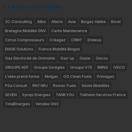
ILS NOUS SOUTIENNENT
2C-Consulting
Alkio
Altens
Avia
Biogaz Vallée
Borel
Bretagne Mobilité GNV
Certis Maintenance
Cirrus Compresseurs
Créagaz
CRMT
Endesa
ENGIE Solutions
France Mobilité Biogaz
Gaz Electricité de Grenoble
Gaz'up
Gazie
Gecos
GROUPE ADF
Groupe Sorégies
Groupe VTE
IMING
IVECO
L’idée prend forme
Molgas
OG Clean Fuels
Primagaz
PSa Consult
RN7 NRJ
Romac Fuels
Séolis Mobilités
SEVEN
Synqo Energies
TANKYOU
Tokheim Services France
TotalEnergies
Vendée GNV