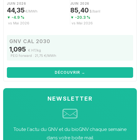
JUIN 2026
JUIN 2026
44,35
85,40
€/MWh
$/baril
▼ -4.9 %
▼ -20.3 %
vs Mai 2026
vs Mai 2026
GNV CAL 2030
1,095
€ HT/kg
PEG forward : 21,75 €/MWh
DÉCOUVRIR →
NEWSLETTER
Toute l'actu du GNV et du bioGNV chaque semaine
dans votre boite mail