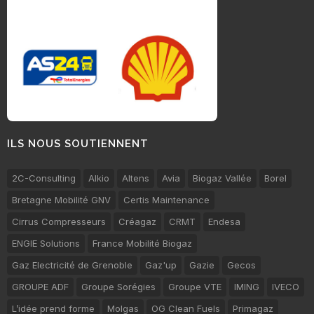
ILS NOUS SOUTIENNENT
2C-Consulting
Alkio
Altens
Avia
Biogaz Vallée
Borel
Bretagne Mobilité GNV
Certis Maintenance
Cirrus Compresseurs
Créagaz
CRMT
Endesa
ENGIE Solutions
France Mobilité Biogaz
Gaz Electricité de Grenoble
Gaz'up
Gazie
Gecos
GROUPE ADF
Groupe Sorégies
Groupe VTE
IMING
IVECO
L’idée prend forme
Molgas
OG Clean Fuels
Primagaz