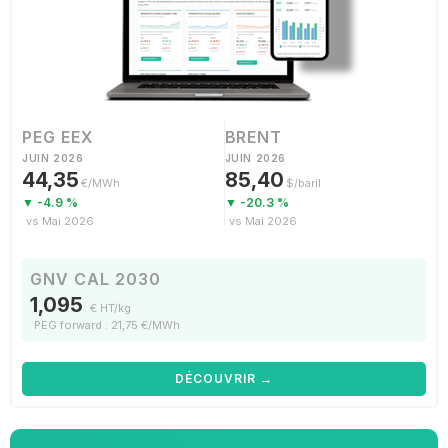
PEG EEX
BRENT
JUIN 2026
JUIN 2026
44,35
85,40
€/MWh
$/baril
▼ -4.9 %
▼ -20.3 %
vs Mai 2026
vs Mai 2026
GNV CAL 2030
1,095
€ HT/kg
PEG forward : 21,75 €/MWh
DÉCOUVRIR →