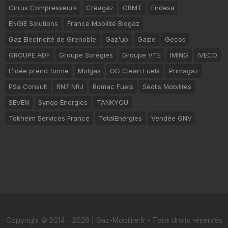
Cirrus Compresseurs
Créagaz
CRMT
Endesa
ENGIE Solutions
France Mobilité Biogaz
Gaz Electricité de Grenoble
Gaz'up
Gazie
Gecos
GROUPE ADF
Groupe Sorégies
Groupe VTE
IMING
IVECO
L’idée prend forme
Molgas
OG Clean Fuels
Primagaz
PSa Consult
RN7 NRJ
Romac Fuels
Séolis Mobilités
SEVEN
Synqo Energies
TANKYOU
Tokheim Services France
TotalEnergies
Vendée GNV
Copyright © 2014 - 2026 | Gaz-Mobilite.fr - Tous droits réservés