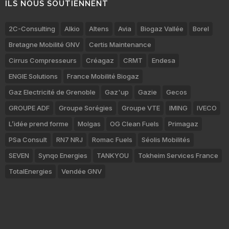
ILS NOUS SOUTIENNENT
2C-Consulting
Alkio
Altens
Avia
Biogaz Vallée
Borel
Bretagne Mobilité GNV
Certis Maintenance
Cirrus Compresseurs
Créagaz
CRMT
Endesa
ENGIE Solutions
France Mobilité Biogaz
Gaz Electricité de Grenoble
Gaz'up
Gazie
Gecos
GROUPE ADF
Groupe Sorégies
Groupe VTE
IMING
IVECO
L’idée prend forme
Molgas
OG Clean Fuels
Primagaz
PSa Consult
RN7 NRJ
Romac Fuels
Séolis Mobilités
SEVEN
Synqo Energies
TANKYOU
Tokheim Services France
TotalEnergies
Vendée GNV