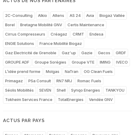
ACTUS DE NOS PARTENAIRES
2C-Consulting
Alkio
Altens
AS 24
Avia
Biogaz Vallée
Borel
Bretagne Mobilité GNV
Certis Maintenance
Cirrus Compresseurs
Créagaz
CRMT
Endesa
ENGIE Solutions
France Mobilité Biogaz
Gaz Electricité de Grenoble
Gaz'up
Gazie
Gecos
GRDF
GROUPE ADF
Groupe Sorégies
Groupe VTE
IMING
IVECO
L’idée prend forme
Molgas
NaTran
OG Clean Fuels
Primagaz
PSa Consult
RN7 NRJ
Romac Fuels
Séolis Mobilités
SEVEN
Shell
Synqo Energies
TANKYOU
Tokheim Services France
TotalEnergies
Vendée GNV
ACTUS PAR PAYS