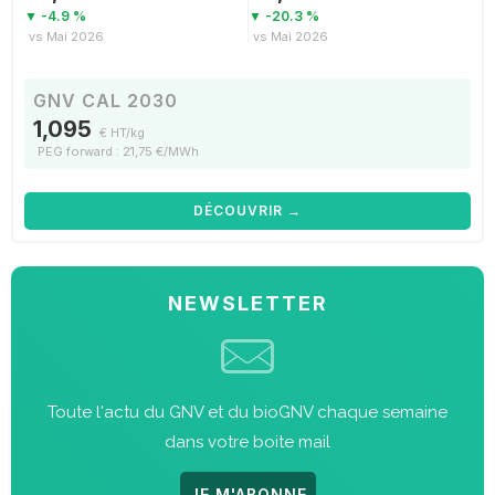
▼ -4.9 %
▼ -20.3 %
vs Mai 2026
vs Mai 2026
GNV CAL 2030
1,095
€ HT/kg
PEG forward : 21,75 €/MWh
DÉCOUVRIR →
NEWSLETTER
Toute l'actu du GNV et du bioGNV chaque semaine
dans votre boite mail
JE M'ABONNE