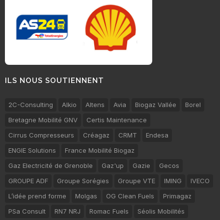
ILS NOUS SOUTIENNENT
2C-Consulting
Alkio
Altens
Avia
Biogaz Vallée
Borel
Bretagne Mobilité GNV
Certis Maintenance
Cirrus Compresseurs
Créagaz
CRMT
Endesa
ENGIE Solutions
France Mobilité Biogaz
Gaz Electricité de Grenoble
Gaz'up
Gazie
Gecos
GROUPE ADF
Groupe Sorégies
Groupe VTE
IMING
IVECO
L’idée prend forme
Molgas
OG Clean Fuels
Primagaz
PSa Consult
RN7 NRJ
Romac Fuels
Séolis Mobilités