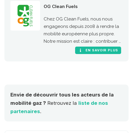
OG Clean Fuels
Chez OG Clean Fuels, nous nous
engageons depuis 2008 à rendre la
mobilité européenne plus propre.
Notre mission est claire : contribuer à
une mobilité durable en Europe en
EN SAVOIR PLUS
proposant des carburants propres
pour le transport, abordables et
accessibles à tous, tout en ayant un
impact concret.
Envie de découvrir tous les acteurs de la
mobilité gaz ?
Retrouvez la
liste de nos
partenaires
.