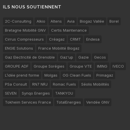
ILS NOUS SOUTIENNENT
2C-Consulting
Alkio
Altens
Avia
Biogaz Vallée
Borel
Bretagne Mobilité GNV
Certis Maintenance
Cirrus Compresseurs
Créagaz
CRMT
Endesa
ENGIE Solutions
France Mobilité Biogaz
Gaz Electricité de Grenoble
Gaz'up
Gazie
Gecos
GROUPE ADF
Groupe Sorégies
Groupe VTE
IMING
IVECO
L’idée prend forme
Molgas
OG Clean Fuels
Primagaz
PSa Consult
RN7 NRJ
Romac Fuels
Séolis Mobilités
SEVEN
Synqo Energies
TANKYOU
Tokheim Services France
TotalEnergies
Vendée GNV