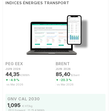
INDICES ÉNERGIES TRANSPORT
PEG EEX
BRENT
JUIN 2026
JUIN 2026
44,35
85,40
€/MWh
$/baril
▼ -4.9 %
▼ -20.3 %
vs Mai 2026
vs Mai 2026
GNV CAL 2030
1,095
€ HT/kg
PEG forward : 21,75 €/MWh