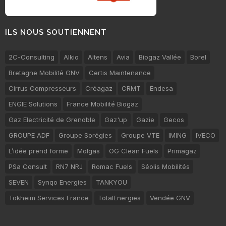
ILS NOUS SOUTIENNENT
2C-Consulting
Alkio
Altens
Avia
Biogaz Vallée
Borel
Bretagne Mobilité GNV
Certis Maintenance
Cirrus Compresseurs
Créagaz
CRMT
Endesa
ENGIE Solutions
France Mobilité Biogaz
Gaz Electricité de Grenoble
Gaz'up
Gazie
Gecos
GROUPE ADF
Groupe Sorégies
Groupe VTE
IMING
IVECO
L’idée prend forme
Molgas
OG Clean Fuels
Primagaz
PSa Consult
RN7 NRJ
Romac Fuels
Séolis Mobilités
SEVEN
Synqo Energies
TANKYOU
Tokheim Services France
TotalEnergies
Vendée GNV