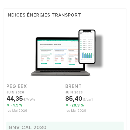
INDICES ÉNERGIES TRANSPORT
PEG EEX
BRENT
JUIN 2026
JUIN 2026
44,35
85,40
€/MWh
$/baril
▼ -4.9 %
▼ -20.3 %
vs Mai 2026
vs Mai 2026
GNV CAL 2030