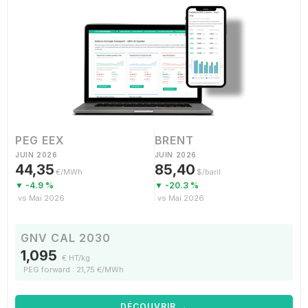
PEG EEX
BRENT
JUIN 2026
JUIN 2026
44,35
85,40
€/MWh
$/baril
▼ -4.9 %
▼ -20.3 %
vs Mai 2026
vs Mai 2026
GNV CAL 2030
1,095
€ HT/kg
PEG forward : 21,75 €/MWh
DÉCOUVRIR →