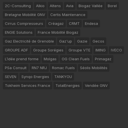
2C-Consulting
Alkio
Altens
Avia
Biogaz Vallée
Borel
Bretagne Mobilité GNV
Certis Maintenance
Cirrus Compresseurs
Créagaz
CRMT
Endesa
ENGIE Solutions
France Mobilité Biogaz
Gaz Electricité de Grenoble
Gaz'up
Gazie
Gecos
GROUPE ADF
Groupe Sorégies
Groupe VTE
IMING
IVECO
L’idée prend forme
Molgas
OG Clean Fuels
Primagaz
PSa Consult
RN7 NRJ
Romac Fuels
Séolis Mobilités
SEVEN
Synqo Energies
TANKYOU
Tokheim Services France
TotalEnergies
Vendée GNV