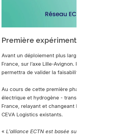
Première expérimentation en 2023
Avant un déploiement plus large du concept, une prem
France, sur l’axe Lille-Avignon. Prévue sur deux ans, 
permettra de valider la faisabilité du concept avant un
Au cours de cette première phase, une flotte dédiée de 
électrique et hydrogène - transportera chaque jour 20 
France, relayant et changeant les remorques sur cinq t
CEVA Logistics existants.
«
L’alliance ECTN est basée sur une approche pionnière