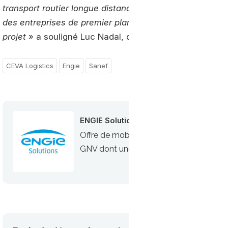
transport routier longue distance. Nous sommes fiers d
des entreprises de premier plan dont les expertises c
projet
» a souligné Luc Nadal, directeur général Europe
CEVA Logistics
Engie
Sanef
ENGIE Solutions
Offre de mobilité durable gaz d’ENGIE 
GNV dont une cinquantaine de stations pu