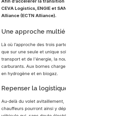
Afin d’accélérer la transition énergétique du trans
CEVA Logistics, ENGIE et SANEF viennent de lancer
Alliance (ECTN Alliance).
Une approche multiénergies
Là où l’approche des trois partenaires est particulièrem
que sur une seule et unique solution. Composée d’exper
transport et de l'énergie, la nouvelle structure compte
carburants. Aux bornes charge ultra-rapides s’ajoutero
en hydrogène et en biogaz.
Repenser la logistique
Au-delà du volet avitaillement, chaque terminal sera p
chauffeurs pourront ainsi y déposer leur remoque qui s
véhicule qui, sans doute électrique, acheminera les ma