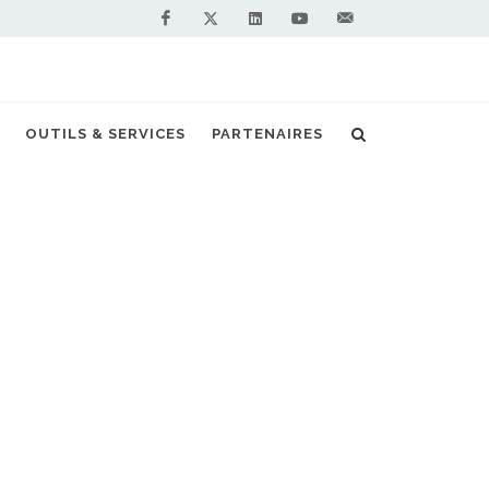
Facebook
Linkedin
Youtube
Contactez-
Twitter
nous !
r décarboner le transport de marchandises
OUTILS & SERVICES
PARTENAIRES
S PARTENAIRES PREMIUM