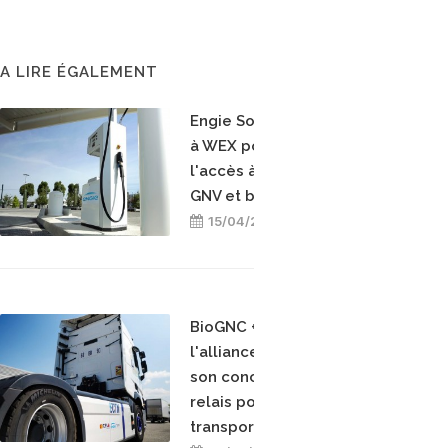
A LIRE ÉGALEMENT
Engie Solutions s'associe
à WEX pour faciliter
l'accès à ses stations
GNV et bioGNV
15/04/2026
BioGNC + électrique :
l'alliance ECTN valide
son concept de station
relais pour décarboner le
transport