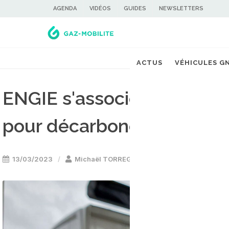
AGENDA
VIDÉOS
GUIDES
NEWSLETTERS
ACTUS
VÉHICULES G
ENGIE s'associe à CEVA Lo
pour décarboner le trans
13/03/2023
Michaël TORREGROSSA
Stations GNV