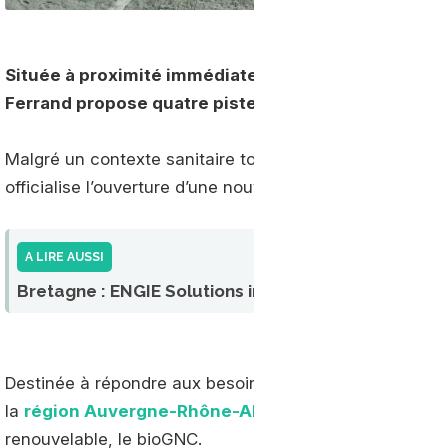
Située à proximité immédiate des axes autoroutiers
Ferrand propose quatre pistes d’avitaillement.
Malgré un contexte sanitaire toujours délicat, ENGIE 
officialise l’ouverture d’une nouvelle station GNV à Cle
A LIRE AUSSI
Bretagne : ENGIE Solutions inaugure la station GN
Destinée à répondre aux besoins croissants des entrepr
la
région Auvergne-Rhône-Alpes
, l’installation déli
renouvelable, le bioGNC.