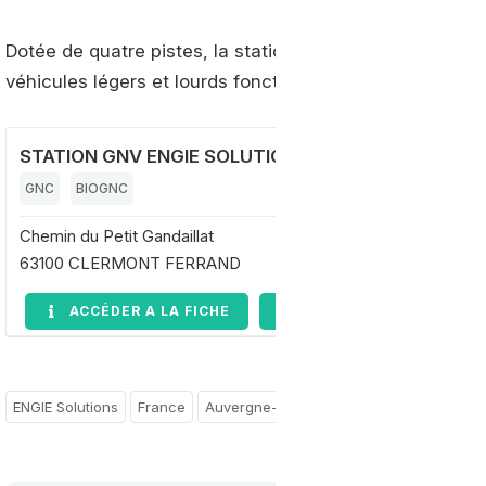
Dotée de quatre pistes, la station est ouverte 7j/7 et 24
véhicules légers et lourds fonctionnant au gaz naturel.
STATION GNV ENGIE SOLUTIONS CLERMONT FERRA
GNC
BIOGNC
Chemin du Petit Gandaillat
63100 CLERMONT FERRAND
ACCÉDER A LA FICHE
DEMANDE D'INFORMAT
ENGIE Solutions
France
Auvergne-Rhône-Alpes