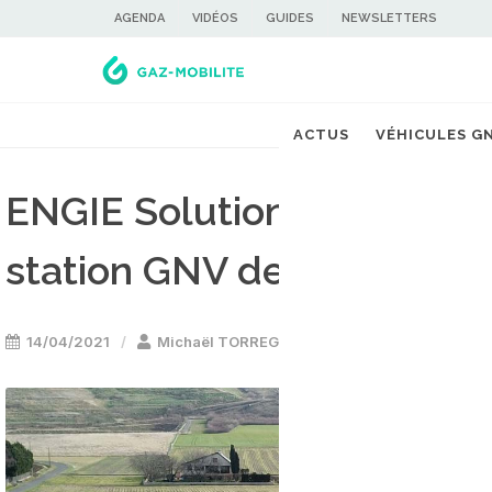
AGENDA
VIDÉOS
GUIDES
NEWSLETTERS
ACTUS
VÉHICULES G
ENGIE Solutions annonce l
station GNV de Clermont 
14/04/2021
Michaël TORREGROSSA
Stations GNV