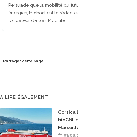
Persuadé que la mobilité du future sera multi-
énergies, Michaël est le rédacteur en chef et
fondateur de Gaz Mobilité.
Partager cette page
A LIRE ÉGALEMENT
Corsica Linea teste le
bioGNL sur la ligne
Marseille-Bastia
01/08/2026