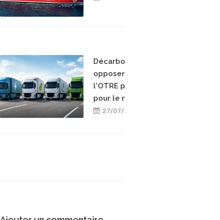
Décarboner sans
opposer les énergies :
l'OTRE prend position
pour le mix-énergétique
27/07/2026
Ajouter un commentaire