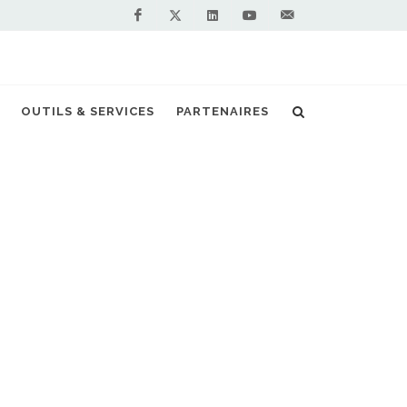
Facebook
Linkedin
Youtube
Contactez-
Twitter
nous !
ture de la station GNV de Clermont Ferrand
OUTILS & SERVICES
PARTENAIRES
S PARTENAIRES PREMIUM