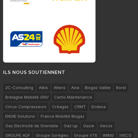
ILS NOUS SOUTIENNENT
2C-Consulting
Alkio
Altens
Avia
Biogaz Vallée
Borel
Bretagne Mobilité GNV
Certis Maintenance
Cirrus Compresseurs
Créagaz
CRMT
Endesa
ENGIE Solutions
France Mobilité Biogaz
Gaz Electricité de Grenoble
Gaz'up
Gazie
Gecos
GROUPE ADF
Groupe Sorégies
Groupe VTE
IMING
IVECO