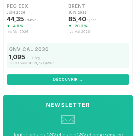
PEG EEX
BRENT
JUIN 2026
JUIN 2026
44,35
85,40
€/MWh
$/baril
▼ -4.9 %
▼ -20.3 %
vs Mai 2026
vs Mai 2026
GNV CAL 2030
1,095
€ HT/kg
PEG forward : 21,75 €/MWh
DÉCOUVRIR →
NEWSLETTER
Toute l'actu du GNV et du bioGNV chaque semaine