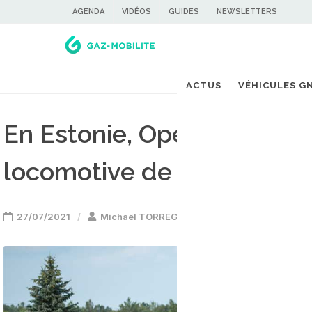
AGENDA
VIDÉOS
GUIDES
NEWSLETTERS
ACTUS
VÉHICULES G
En Estonie, Operail teste 
locomotive de fret au GN
27/07/2021
Michaël TORREGROSSA
Train GNV