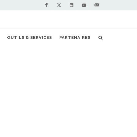
Facebook
Linkedin
Youtube
Contactez-
Twitter
nous !
este sa première locomotive de fret au GNL
OUTILS & SERVICES
PARTENAIRES
S PARTENAIRES PREMIUM