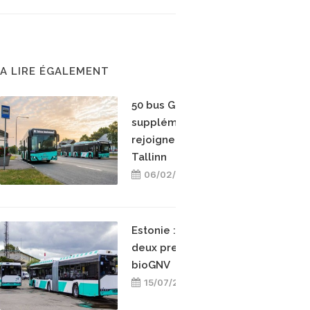
A LIRE ÉGALEMENT
50 bus GNC
supplémentaires
rejoignent la flotte de
Tallinn
06/02/2022
Estonie : Tallinn teste ses
deux premier bus au
bioGNV
15/07/2020