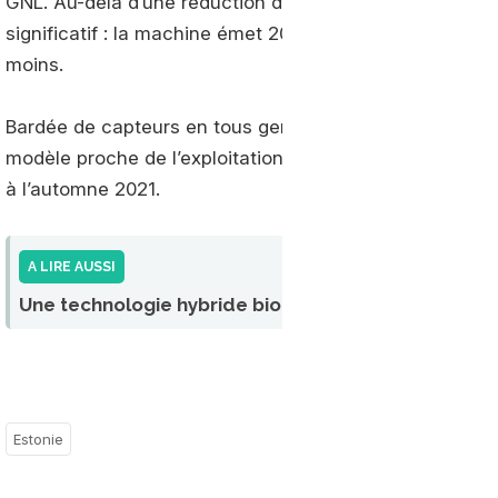
GNL. Au-delà d’une réduction des coûts de carburant d
significatif : la machine émet 20 % de dioxyde de carb
moins.
Bardée de capteurs en tous genres, cette locomotive, q
modèle proche de l’exploitation commerciale, devrait en
à l’automne 2021.
A LIRE AUSSI
Une technologie hybride bioGNV pour les TER de d
Estonie