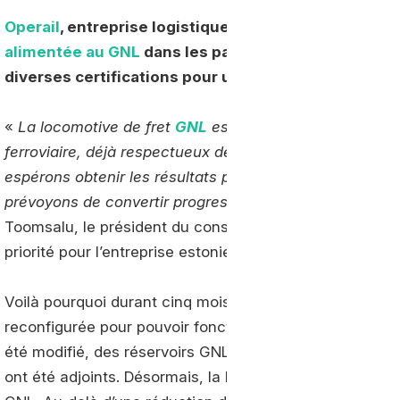
Operail
, entreprise logistique estonienne, a mis sur 
alimentée au GNL
dans les pays baltes. Objectif : ef
diverses certifications pour une mise en service ré
«
La locomotive de fret
GNL
est l'un de nos principaux 
ferroviaire, déjà respectueux de l'environnement, enco
espérons obtenir les résultats positifs attendus en te
prévoyons de convertir progressivement au GNV nos a
Toomsalu, le président du conseil d'administration d'Ope
priorité pour l’entreprise estonienne.
Voilà pourquoi durant cinq mois, une
locomotive Amer
reconfigurée pour pouvoir fonctionner au gaz naturel liq
été modifié, des réservoirs GNL ont été ajoutés et d'a
ont été adjoints. Désormais, la locomotive peut être al