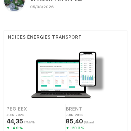
05/08/2026
INDICES ÉNERGIES TRANSPORT
PEG EEX
BRENT
JUIN 2026
JUIN 2026
44,35
85,40
€/MWh
$/baril
▼ -4.9 %
▼ -20.3 %