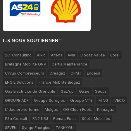
ILS NOUS SOUTIENNENT
2C-Consulting
Alkio
Altens
Avia
Biogaz Vallée
Borel
Bretagne Mobilité GNV
Certis Maintenance
Cirrus Compresseurs
Créagaz
CRMT
Endesa
ENGIE Solutions
France Mobilité Biogaz
Gaz Electricité de Grenoble
Gaz'up
Gazie
Gecos
GROUPE ADF
Groupe Sorégies
Groupe VTE
IMING
IVECO
L’idée prend forme
Molgas
OG Clean Fuels
Primagaz
PSa Consult
RN7 NRJ
Romac Fuels
Séolis Mobilités
SEVEN
Synqo Energies
TANKYOU